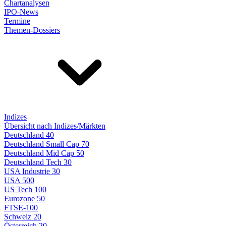
Chartanalysen
IPO-News
Termine
Themen-Dossiers
Indizes
Übersicht nach Indizes/Märkten
Deutschland 40
Deutschland Small Cap 70
Deutschland Mid Cap 50
Deutschland Tech 30
USA Industrie 30
USA 500
US Tech 100
Eurozone 50
FTSE-100
Schweiz 20
Österreich 20