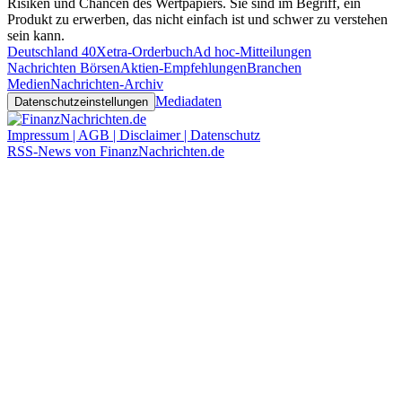
Risiken und Chancen des Wertpapiers. Sie sind im Begriff, ein
Produkt zu erwerben, das nicht einfach ist und schwer zu verstehen
sein kann.
Deutschland 40
Xetra-Orderbuch
Ad hoc-Mitteilungen
Nachrichten Börsen
Aktien-Empfehlungen
Branchen
Medien
Nachrichten-Archiv
Mediadaten
Datenschutzeinstellungen
Impressum | AGB | Disclaimer | Datenschutz
RSS-News von FinanzNachrichten.de