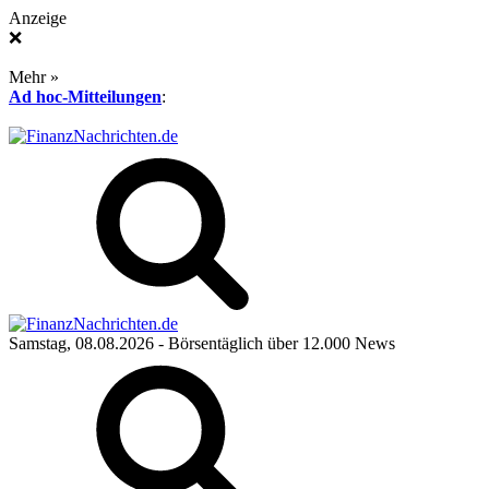
Anzeige
❌
Mehr »
Ad hoc-Mitteilungen
:
Samstag, 08.08.2026
- Börsentäglich über 12.000 News