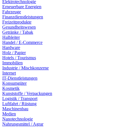
Elektrotechnologie
Erneuerbare Energien
Fahrzeuge
Finanzdienstleistungen
Freizeitprodukte
Gesundheitswesen
Getränke / Tabak
Halbleiter
Handel / E-Commerce
Hardware
Holz / Papier
Hotels / Tourismus
Immobilien
Industrie / Mischkonzerne
Internet
IT-Dienstleistungen
Konsumgüter
Kosmetik
Kunststoffe / Verpackungen
Logistik / Transport
Luftfahrt / Rüstung
Maschinenbau
Medien
Nanotechnologie
Nahrungsmittel / Agrar