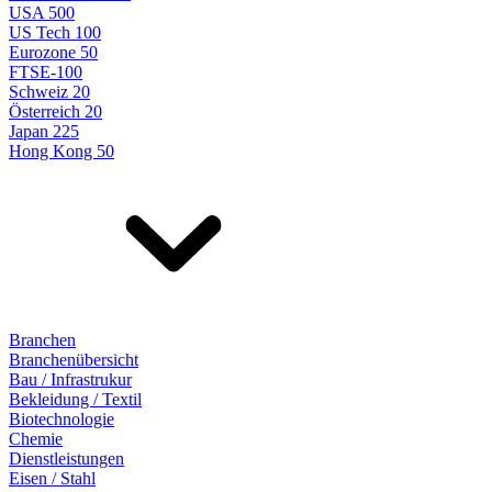
USA 500
US Tech 100
Eurozone 50
FTSE-100
Schweiz 20
Österreich 20
Japan 225
Hong Kong 50
Branchen
Branchenübersicht
Bau / Infrastrukur
Bekleidung / Textil
Biotechnologie
Chemie
Dienstleistungen
Eisen / Stahl