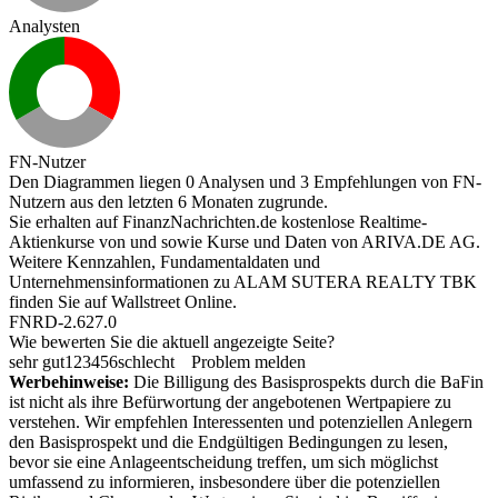
Analysten
FN-Nutzer
Den Diagrammen liegen 0 Analysen und 3 Empfehlungen von FN-
Nutzern aus den letzten 6 Monaten zugrunde.
Sie erhalten auf FinanzNachrichten.de kostenlose Realtime-
Aktienkurse von
und
sowie Kurse und Daten von
ARIVA.DE AG
.
Weitere Kennzahlen, Fundamentaldaten und
Unternehmensinformationen zu ALAM SUTERA REALTY TBK
finden Sie auf
Wallstreet Online
.
FNRD-2.627.0
Wie bewerten Sie die aktuell angezeigte Seite?
sehr gut
1
2
3
4
5
6
schlecht
Problem melden
Werbehinweise:
Die Billigung des Basisprospekts durch die BaFin
ist nicht als ihre Befürwortung der angebotenen Wertpapiere zu
verstehen. Wir empfehlen Interessenten und potenziellen Anlegern
den Basisprospekt und die Endgültigen Bedingungen zu lesen,
bevor sie eine Anlageentscheidung treffen, um sich möglichst
umfassend zu informieren, insbesondere über die potenziellen