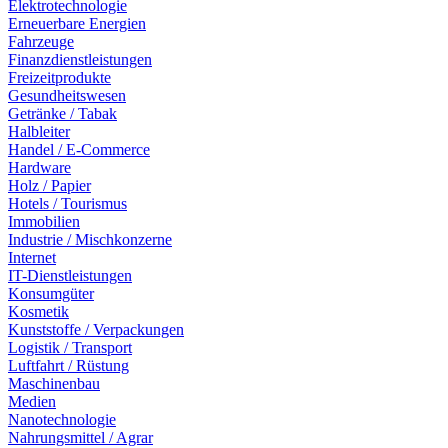
Elektrotechnologie
Erneuerbare Energien
Fahrzeuge
Finanzdienstleistungen
Freizeitprodukte
Gesundheitswesen
Getränke / Tabak
Halbleiter
Handel / E-Commerce
Hardware
Holz / Papier
Hotels / Tourismus
Immobilien
Industrie / Mischkonzerne
Internet
IT-Dienstleistungen
Konsumgüter
Kosmetik
Kunststoffe / Verpackungen
Logistik / Transport
Luftfahrt / Rüstung
Maschinenbau
Medien
Nanotechnologie
Nahrungsmittel / Agrar