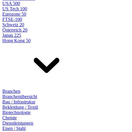
USA 500
US Tech 100
Eurozone 50
FTSE-100
Schweiz 20
Österreich 20
Japan 225
Hong Kong 50
Branchen
Branchenübersicht
Bau / Infrastrukur
Bekleidung / Textil
Biotechnologie
Chemie
Dienstleistungen
Eisen / Stahl