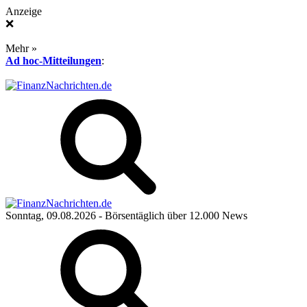
Anzeige
❌
Mehr »
Ad hoc-Mitteilungen
:
Sonntag, 09.08.2026
- Börsentäglich über 12.000 News