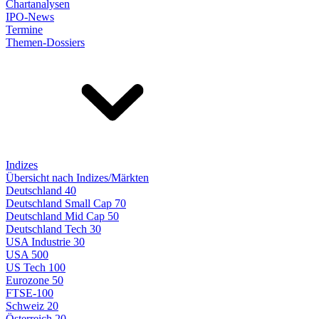
Chartanalysen
IPO-News
Termine
Themen-Dossiers
Indizes
Übersicht nach Indizes/Märkten
Deutschland 40
Deutschland Small Cap 70
Deutschland Mid Cap 50
Deutschland Tech 30
USA Industrie 30
USA 500
US Tech 100
Eurozone 50
FTSE-100
Schweiz 20
Österreich 20