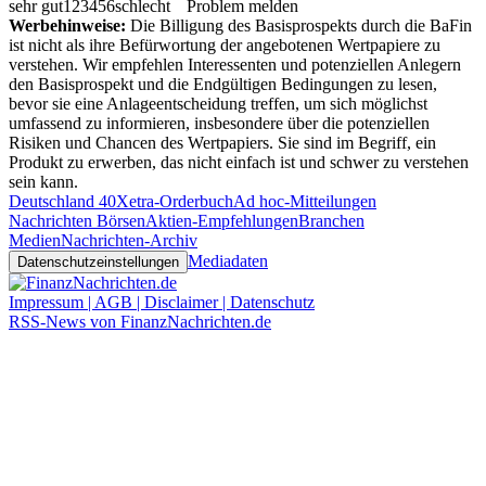
sehr gut
1
2
3
4
5
6
schlecht
Problem melden
Werbehinweise:
Die Billigung des Basisprospekts durch die BaFin
ist nicht als ihre Befürwortung der angebotenen Wertpapiere zu
verstehen. Wir empfehlen Interessenten und potenziellen Anlegern
den Basisprospekt und die Endgültigen Bedingungen zu lesen,
bevor sie eine Anlageentscheidung treffen, um sich möglichst
umfassend zu informieren, insbesondere über die potenziellen
Risiken und Chancen des Wertpapiers. Sie sind im Begriff, ein
Produkt zu erwerben, das nicht einfach ist und schwer zu verstehen
sein kann.
Deutschland 40
Xetra-Orderbuch
Ad hoc-Mitteilungen
Nachrichten Börsen
Aktien-Empfehlungen
Branchen
Medien
Nachrichten-Archiv
Mediadaten
Datenschutzeinstellungen
Impressum | AGB | Disclaimer | Datenschutz
RSS-News von FinanzNachrichten.de