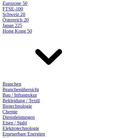
Eurozone 50
FTSE-100
Schweiz 20
Österreich 20
Japan 225
Hong Kong 50
Branchen
Branchenübersicht
Bau / Infrastrukur
Bekleidung / Textil
Biotechnologie
Chemie
Dienstleistungen
Eisen / Stahl
Elektrotechnologie
Erneuerbare Energien