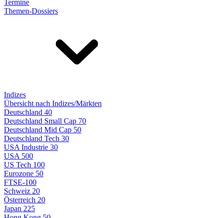
Termine
Themen-Dossiers
Indizes
Übersicht nach Indizes/Märkten
Deutschland 40
Deutschland Small Cap 70
Deutschland Mid Cap 50
Deutschland Tech 30
USA Industrie 30
USA 500
US Tech 100
Eurozone 50
FTSE-100
Schweiz 20
Österreich 20
Japan 225
Hong Kong 50