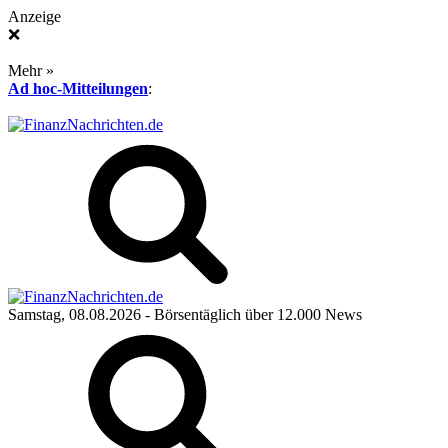
Anzeige
❌
Mehr »
Ad hoc-Mitteilungen
:
Samstag, 08.08.2026
- Börsentäglich über 12.000 News