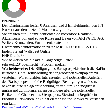
FN-Nutzer
Den Diagrammen liegen 0 Analysen und 3 Empfehlungen von FN-
Nutzern aus den letzten 6 Monaten zugrunde.
Sie erhalten auf FinanzNachrichten.de kostenlose Realtime-
Aktienkurse von
und
sowie Kurse und Daten von
ARIVA.DE AG
.
Weitere Kennzahlen, Fundamentaldaten und
Unternehmensinformationen zu AMARC RESOURCES LTD
finden Sie auf
Wallstreet Online
.
FNRD-2.627.0
Wie bewerten Sie die aktuell angezeigte Seite?
sehr gut
1
2
3
4
5
6
schlecht
Problem melden
Werbehinweise:
Die Billigung des Basisprospekts durch die BaFin
ist nicht als ihre Befürwortung der angebotenen Wertpapiere zu
verstehen. Wir empfehlen Interessenten und potenziellen Anlegern
den Basisprospekt und die Endgültigen Bedingungen zu lesen,
bevor sie eine Anlageentscheidung treffen, um sich möglichst
umfassend zu informieren, insbesondere über die potenziellen
Risiken und Chancen des Wertpapiers. Sie sind im Begriff, ein
Produkt zu erwerben, das nicht einfach ist und schwer zu verstehen
sein kann.
Deutschland 40
Xetra-Orderbuch
Ad hoc-Mitteilungen