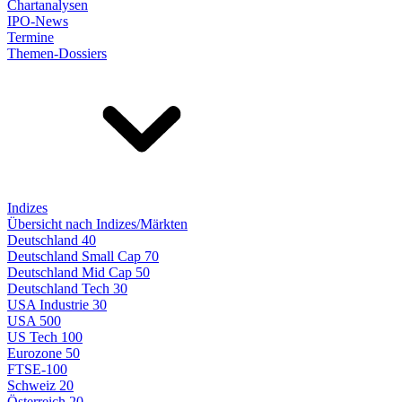
Chartanalysen
IPO-News
Termine
Themen-Dossiers
Indizes
Übersicht nach Indizes/Märkten
Deutschland 40
Deutschland Small Cap 70
Deutschland Mid Cap 50
Deutschland Tech 30
USA Industrie 30
USA 500
US Tech 100
Eurozone 50
FTSE-100
Schweiz 20
Österreich 20