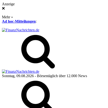
Anzeige
❌
Mehr »
Ad hoc-Mitteilungen
:
Sonntag, 09.08.2026
- Börsentäglich über 12.000 News