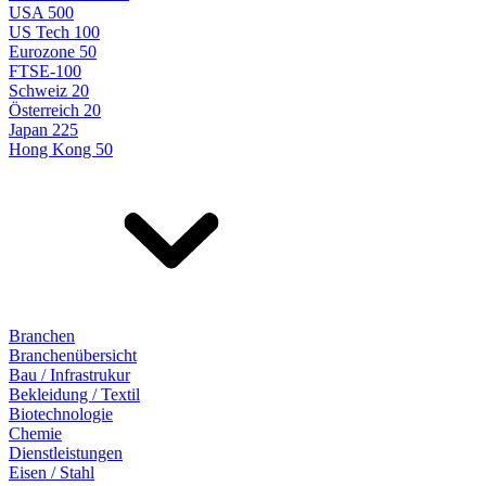
USA 500
US Tech 100
Eurozone 50
FTSE-100
Schweiz 20
Österreich 20
Japan 225
Hong Kong 50
Branchen
Branchenübersicht
Bau / Infrastrukur
Bekleidung / Textil
Biotechnologie
Chemie
Dienstleistungen
Eisen / Stahl