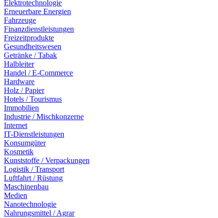
Elektrotechnologie
Erneuerbare Energien
Fahrzeuge
Finanzdienstleistungen
Freizeitprodukte
Gesundheitswesen
Getränke / Tabak
Halbleiter
Handel / E-Commerce
Hardware
Holz / Papier
Hotels / Tourismus
Immobilien
Industrie / Mischkonzerne
Internet
IT-Dienstleistungen
Konsumgüter
Kosmetik
Kunststoffe / Verpackungen
Logistik / Transport
Luftfahrt / Rüstung
Maschinenbau
Medien
Nanotechnologie
Nahrungsmittel / Agrar