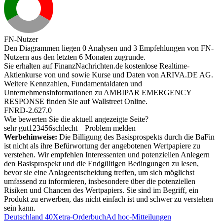
FN-Nutzer
Den Diagrammen liegen 0 Analysen und 3 Empfehlungen von FN-
Nutzern aus den letzten 6 Monaten zugrunde.
Sie erhalten auf FinanzNachrichten.de kostenlose Realtime-
Aktienkurse von
und
sowie Kurse und Daten von
ARIVA.DE AG
.
Weitere Kennzahlen, Fundamentaldaten und
Unternehmensinformationen zu AMBIPAR EMERGENCY
RESPONSE finden Sie auf
Wallstreet Online
.
FNRD-2.627.0
Wie bewerten Sie die aktuell angezeigte Seite?
sehr gut
1
2
3
4
5
6
schlecht
Problem melden
Werbehinweise:
Die Billigung des Basisprospekts durch die BaFin
ist nicht als ihre Befürwortung der angebotenen Wertpapiere zu
verstehen. Wir empfehlen Interessenten und potenziellen Anlegern
den Basisprospekt und die Endgültigen Bedingungen zu lesen,
bevor sie eine Anlageentscheidung treffen, um sich möglichst
umfassend zu informieren, insbesondere über die potenziellen
Risiken und Chancen des Wertpapiers. Sie sind im Begriff, ein
Produkt zu erwerben, das nicht einfach ist und schwer zu verstehen
sein kann.
Deutschland 40
Xetra-Orderbuch
Ad hoc-Mitteilungen