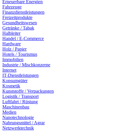
Erneuerbare Energien
Fahrzeuge
Finanzdienstleistungen
Freizeitprodukte
Gesundheitswesen
Getränke / Tabak
Halbleiter
Handel / E-Commerce
Hardware
Holz / Papier
Hotels / Tourismus
Immobilien
Industrie / Mischkonzerne
Internet
IT-Dienstleistungen
Konsumgüter
Kosmetik
Kunststoffe / Verpackungen
Logistik / Transport
Luftfahrt / Rüstung
Maschinenbau
Medien
Nanotechnologie
Nahrungsmittel / Agrar
Netzwerktechnik