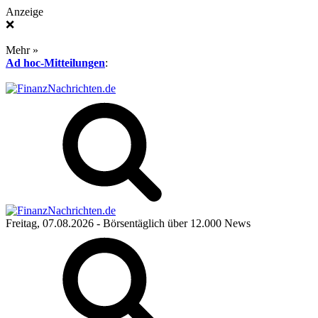
Anzeige
❌
Mehr »
Ad hoc-Mitteilungen
:
Freitag, 07.08.2026
- Börsentäglich über 12.000 News