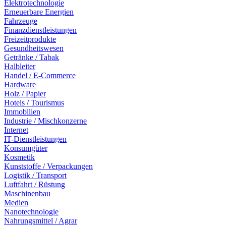
Elektrotechnologie
Erneuerbare Energien
Fahrzeuge
Finanzdienstleistungen
Freizeitprodukte
Gesundheitswesen
Getränke / Tabak
Halbleiter
Handel / E-Commerce
Hardware
Holz / Papier
Hotels / Tourismus
Immobilien
Industrie / Mischkonzerne
Internet
IT-Dienstleistungen
Konsumgüter
Kosmetik
Kunststoffe / Verpackungen
Logistik / Transport
Luftfahrt / Rüstung
Maschinenbau
Medien
Nanotechnologie
Nahrungsmittel / Agrar