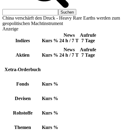
China verschärft den Druck - Heavy Rare Earths werden zum
geopolitischen Machtinstrument
Anzeige
News
Aufrufe
Indizes
Kurs
%
24 h / 7 T
7 Tage
News
Aufrufe
Aktien
Kurs
%
24 h / 7 T
7 Tage
Xetra-Orderbuch
Fonds
Kurs
%
Devisen
Kurs
%
Rohstoffe
Kurs
%
Themen
Kurs
%