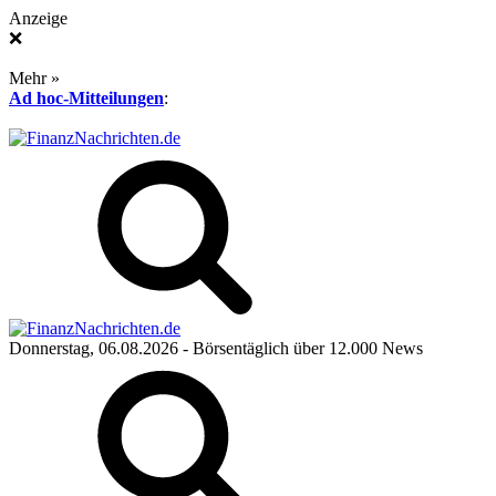
Anzeige
❌
Mehr »
Ad hoc-Mitteilungen
:
Donnerstag, 06.08.2026
- Börsentäglich über 12.000 News