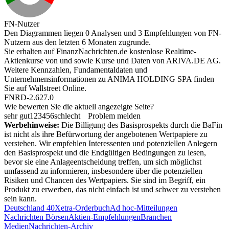
FN-Nutzer
Den Diagrammen liegen 0 Analysen und 3 Empfehlungen von FN-
Nutzern aus den letzten 6 Monaten zugrunde.
Sie erhalten auf FinanzNachrichten.de kostenlose Realtime-
Aktienkurse von
und
sowie Kurse und Daten von
ARIVA.DE AG
.
Weitere Kennzahlen, Fundamentaldaten und
Unternehmensinformationen zu ANIMA HOLDING SPA finden
Sie auf
Wallstreet Online
.
FNRD-2.627.0
Wie bewerten Sie die aktuell angezeigte Seite?
sehr gut
1
2
3
4
5
6
schlecht
Problem melden
Werbehinweise:
Die Billigung des Basisprospekts durch die BaFin
ist nicht als ihre Befürwortung der angebotenen Wertpapiere zu
verstehen. Wir empfehlen Interessenten und potenziellen Anlegern
den Basisprospekt und die Endgültigen Bedingungen zu lesen,
bevor sie eine Anlageentscheidung treffen, um sich möglichst
umfassend zu informieren, insbesondere über die potenziellen
Risiken und Chancen des Wertpapiers. Sie sind im Begriff, ein
Produkt zu erwerben, das nicht einfach ist und schwer zu verstehen
sein kann.
Deutschland 40
Xetra-Orderbuch
Ad hoc-Mitteilungen
Nachrichten Börsen
Aktien-Empfehlungen
Branchen
Medien
Nachrichten-Archiv