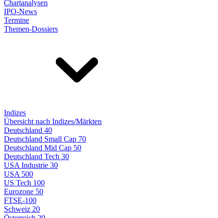
Chartanalysen
IPO-News
Termine
Themen-Dossiers
Indizes
Übersicht nach Indizes/Märkten
Deutschland 40
Deutschland Small Cap 70
Deutschland Mid Cap 50
Deutschland Tech 30
USA Industrie 30
USA 500
US Tech 100
Eurozone 50
FTSE-100
Schweiz 20
Österreich 20