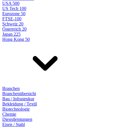
USA 500
US Tech 100
Eurozone 50
FTSE-100
Schweiz 20
Österreich 20
Japan 225
Hong Kong 50
Branchen
Branchenübersicht
Bau / Infrastrukur
Bekleidung / Textil
Biotechnologie
Chemie
Dienstleistungen
Eisen / Stahl