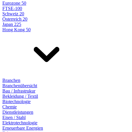
Eurozone 50
FTSE-100
Schweiz 20
Österreich 20
Japan 225
Hong Kong 50
Branchen
Branchenübersicht
Bau / Infrastrukur
Bekleidung / Textil
Biotechnologie
Chemie
Dienstleistungen
Eisen / Stahl
Elektrotechnologie
Erneuerbare Energien