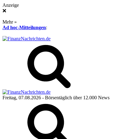
Anzeige
❌
Mehr »
Ad hoc-Mitteilungen
:
Freitag, 07.08.2026
- Börsentäglich über 12.000 News