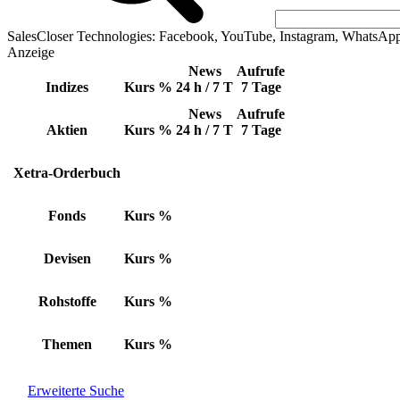
SalesCloser Technologies: Facebook, YouTube, Instagram, WhatsAp
Anzeige
News
Aufrufe
Indizes
Kurs
%
24 h / 7 T
7 Tage
News
Aufrufe
Aktien
Kurs
%
24 h / 7 T
7 Tage
Xetra-Orderbuch
Fonds
Kurs
%
Devisen
Kurs
%
Rohstoffe
Kurs
%
Themen
Kurs
%
Erweiterte Suche