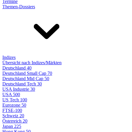
Termine
Themen-Dossiers
Indizes
Übersicht nach Indizes/Märkten
Deutschland 40
Deutschland Small Cap 70
Deutschland Mid Cap 50
Deutschland Tech 30
USA Industrie 30
USA 500
US Tech 100
Eurozone 50
FTSE-100
Schweiz 20
Österreich 20
Japan 225
Hong Kong 50