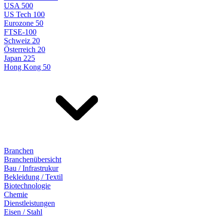
USA 500
US Tech 100
Eurozone 50
FTSE-100
Schweiz 20
Österreich 20
Japan 225
Hong Kong 50
Branchen
Branchenübersicht
Bau / Infrastrukur
Bekleidung / Textil
Biotechnologie
Chemie
Dienstleistungen
Eisen / Stahl