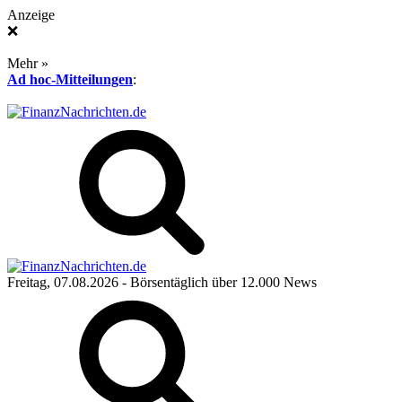
Anzeige
❌
Mehr »
Ad hoc-Mitteilungen
:
Freitag, 07.08.2026
- Börsentäglich über 12.000 News