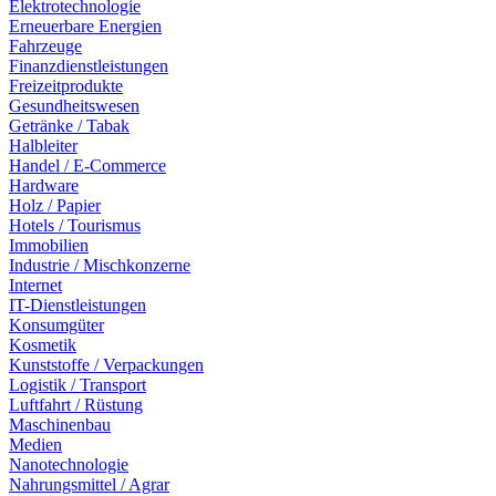
Elektrotechnologie
Erneuerbare Energien
Fahrzeuge
Finanzdienstleistungen
Freizeitprodukte
Gesundheitswesen
Getränke / Tabak
Halbleiter
Handel / E-Commerce
Hardware
Holz / Papier
Hotels / Tourismus
Immobilien
Industrie / Mischkonzerne
Internet
IT-Dienstleistungen
Konsumgüter
Kosmetik
Kunststoffe / Verpackungen
Logistik / Transport
Luftfahrt / Rüstung
Maschinenbau
Medien
Nanotechnologie
Nahrungsmittel / Agrar