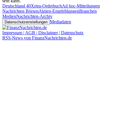
sein kann.
Deutschland 40
Xetra-Orderbuch
Ad hoc-Mitteilungen
Nachrichten Börsen
Aktien-Empfehlungen
Branchen
Medien
Nachrichten-Archiv
Mediadaten
Datenschutzeinstellungen
Impressum | AGB | Disclaimer | Datenschutz
RSS-News von FinanzNachrichten.de