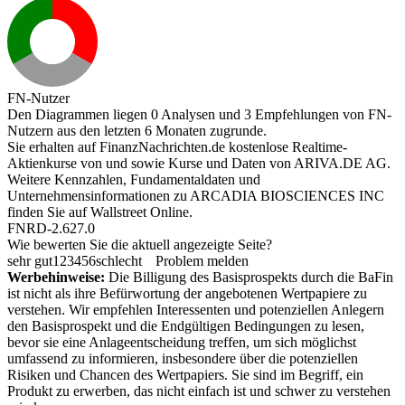
FN-Nutzer
Den Diagrammen liegen 0 Analysen und 3 Empfehlungen von FN-
Nutzern aus den letzten 6 Monaten zugrunde.
Sie erhalten auf FinanzNachrichten.de kostenlose Realtime-
Aktienkurse von
und
sowie Kurse und Daten von
ARIVA.DE AG
.
Weitere Kennzahlen, Fundamentaldaten und
Unternehmensinformationen zu ARCADIA BIOSCIENCES INC
finden Sie auf
Wallstreet Online
.
FNRD-2.627.0
Wie bewerten Sie die aktuell angezeigte Seite?
sehr gut
1
2
3
4
5
6
schlecht
Problem melden
Werbehinweise:
Die Billigung des Basisprospekts durch die BaFin
ist nicht als ihre Befürwortung der angebotenen Wertpapiere zu
verstehen. Wir empfehlen Interessenten und potenziellen Anlegern
den Basisprospekt und die Endgültigen Bedingungen zu lesen,
bevor sie eine Anlageentscheidung treffen, um sich möglichst
umfassend zu informieren, insbesondere über die potenziellen
Risiken und Chancen des Wertpapiers. Sie sind im Begriff, ein
Produkt zu erwerben, das nicht einfach ist und schwer zu verstehen