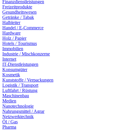
Finanzdienstleistungen
Freizeitprodukte
Gesundheitswesen
Getränke / Tabak
Halbleiter
Handel / E-Commerce
Hardware
Holz / Papier
Hotels / Tourismus
Immobilien
Industrie / Mischkonzerne
Internet
IT-Dienstleistungen
Konsumgüter
Kosmetik
Kunststoffe / Verpackungen
Logistik / Transport
Luftfahrt / Rüstung
Maschinenbau
Medien
Nanotechnologie
Nahrungsmittel / Agrar
Netzwerktechnik
Öl / Gas
Pharma