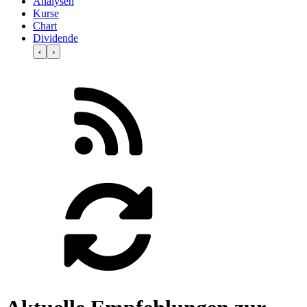
Analysen
Kurse
Chart
Dividende
‹
›