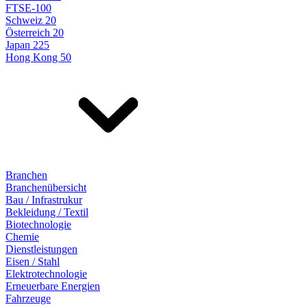
FTSE-100
Schweiz 20
Österreich 20
Japan 225
Hong Kong 50
Branchen
Branchenübersicht
Bau / Infrastrukur
Bekleidung / Textil
Biotechnologie
Chemie
Dienstleistungen
Eisen / Stahl
Elektrotechnologie
Erneuerbare Energien
Fahrzeuge