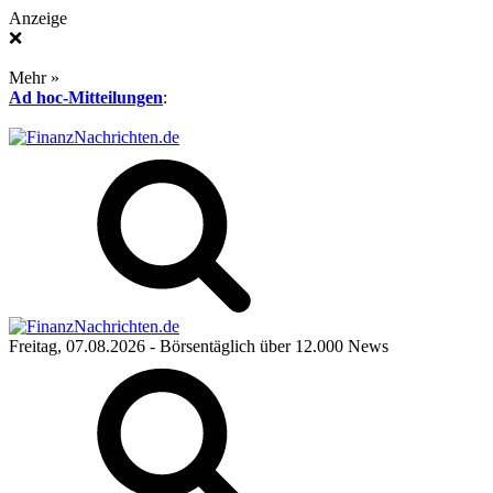
Anzeige
❌
Mehr »
Ad hoc-Mitteilungen
:
Freitag, 07.08.2026
- Börsentäglich über 12.000 News