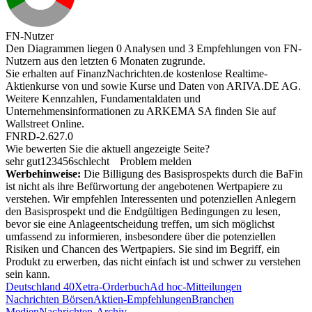
FN-Nutzer
Den Diagrammen liegen 0 Analysen und 3 Empfehlungen von FN-
Nutzern aus den letzten 6 Monaten zugrunde.
Sie erhalten auf FinanzNachrichten.de kostenlose Realtime-
Aktienkurse von
und
sowie Kurse und Daten von
ARIVA.DE AG
.
Weitere Kennzahlen, Fundamentaldaten und
Unternehmensinformationen zu ARKEMA SA finden Sie auf
Wallstreet Online
.
FNRD-2.627.0
Wie bewerten Sie die aktuell angezeigte Seite?
sehr gut
1
2
3
4
5
6
schlecht
Problem melden
Werbehinweise:
Die Billigung des Basisprospekts durch die BaFin
ist nicht als ihre Befürwortung der angebotenen Wertpapiere zu
verstehen. Wir empfehlen Interessenten und potenziellen Anlegern
den Basisprospekt und die Endgültigen Bedingungen zu lesen,
bevor sie eine Anlageentscheidung treffen, um sich möglichst
umfassend zu informieren, insbesondere über die potenziellen
Risiken und Chancen des Wertpapiers. Sie sind im Begriff, ein
Produkt zu erwerben, das nicht einfach ist und schwer zu verstehen
sein kann.
Deutschland 40
Xetra-Orderbuch
Ad hoc-Mitteilungen
Nachrichten Börsen
Aktien-Empfehlungen
Branchen
Medien
Nachrichten-Archiv