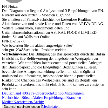
FN-Nutzer
Den Diagrammen liegen 0 Analysen und 3 Empfehlungen von FN-
Nutzern aus den letzten 6 Monaten zugrunde.
Sie erhalten auf FinanzNachrichten.de kostenlose Realtime-
Aktienkurse von
und
sowie Kurse und Daten von
ARIVA.DE AG
.
Weitere Kennzahlen, Fundamentaldaten und
Unternehmensinformationen zu ASTRAL FOODS LIMITED
finden Sie auf
Wallstreet Online
.
FNRD-2.627.0
Wie bewerten Sie die aktuell angezeigte Seite?
sehr gut
1
2
3
4
5
6
schlecht
Problem melden
Werbehinweise:
Die Billigung des Basisprospekts durch die BaFin
ist nicht als ihre Befürwortung der angebotenen Wertpapiere zu
verstehen. Wir empfehlen Interessenten und potenziellen Anlegern
den Basisprospekt und die Endgültigen Bedingungen zu lesen,
bevor sie eine Anlageentscheidung treffen, um sich möglichst
umfassend zu informieren, insbesondere über die potenziellen
Risiken und Chancen des Wertpapiers. Sie sind im Begriff, ein
Produkt zu erwerben, das nicht einfach ist und schwer zu verstehen
sein kann.
Deutschland 40
Xetra-Orderbuch
Ad hoc-Mitteilungen
Nachrichten Börsen
Aktien-Empfehlungen
Branchen
Medien
Nachrichten-Archiv
Mediadaten
Datenschutzeinstellungen