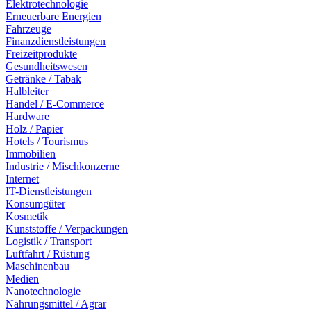
Elektrotechnologie
Erneuerbare Energien
Fahrzeuge
Finanzdienstleistungen
Freizeitprodukte
Gesundheitswesen
Getränke / Tabak
Halbleiter
Handel / E-Commerce
Hardware
Holz / Papier
Hotels / Tourismus
Immobilien
Industrie / Mischkonzerne
Internet
IT-Dienstleistungen
Konsumgüter
Kosmetik
Kunststoffe / Verpackungen
Logistik / Transport
Luftfahrt / Rüstung
Maschinenbau
Medien
Nanotechnologie
Nahrungsmittel / Agrar