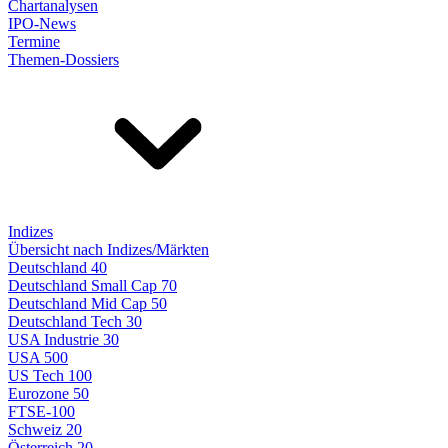
Chartanalysen
IPO-News
Termine
Themen-Dossiers
Indizes
Übersicht nach Indizes/Märkten
Deutschland 40
Deutschland Small Cap 70
Deutschland Mid Cap 50
Deutschland Tech 30
USA Industrie 30
USA 500
US Tech 100
Eurozone 50
FTSE-100
Schweiz 20
Österreich 20