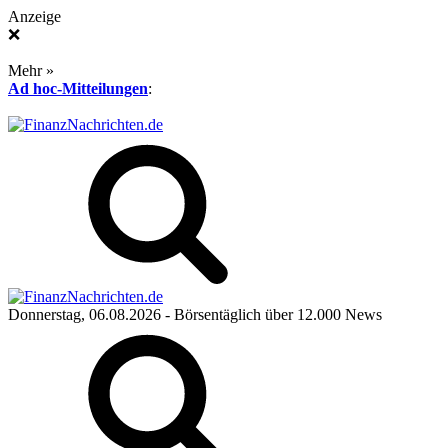
Anzeige
❌
Mehr »
Ad hoc-Mitteilungen
:
Donnerstag, 06.08.2026
- Börsentäglich über 12.000 News