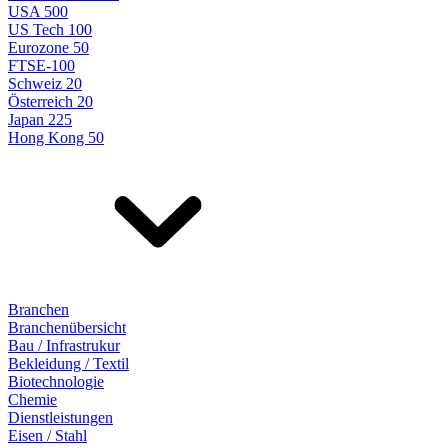
USA 500
US Tech 100
Eurozone 50
FTSE-100
Schweiz 20
Österreich 20
Japan 225
Hong Kong 50
Branchen
Branchenübersicht
Bau / Infrastrukur
Bekleidung / Textil
Biotechnologie
Chemie
Dienstleistungen
Eisen / Stahl