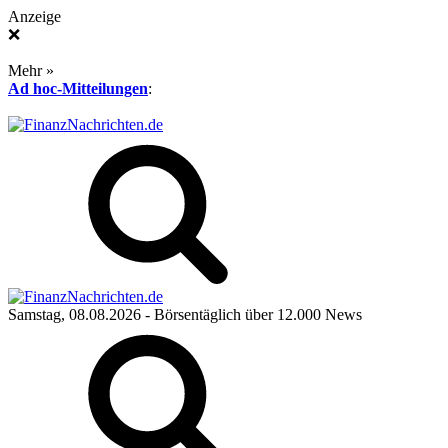
Anzeige
❌
Mehr »
Ad hoc-Mitteilungen
:
Samstag, 08.08.2026
- Börsentäglich über 12.000 News