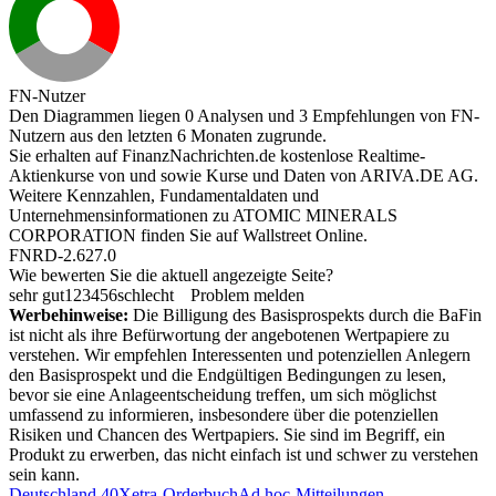
FN-Nutzer
Den Diagrammen liegen 0 Analysen und 3 Empfehlungen von FN-
Nutzern aus den letzten 6 Monaten zugrunde.
Sie erhalten auf FinanzNachrichten.de kostenlose Realtime-
Aktienkurse von
und
sowie Kurse und Daten von
ARIVA.DE AG
.
Weitere Kennzahlen, Fundamentaldaten und
Unternehmensinformationen zu ATOMIC MINERALS
CORPORATION finden Sie auf
Wallstreet Online
.
FNRD-2.627.0
Wie bewerten Sie die aktuell angezeigte Seite?
sehr gut
1
2
3
4
5
6
schlecht
Problem melden
Werbehinweise:
Die Billigung des Basisprospekts durch die BaFin
ist nicht als ihre Befürwortung der angebotenen Wertpapiere zu
verstehen. Wir empfehlen Interessenten und potenziellen Anlegern
den Basisprospekt und die Endgültigen Bedingungen zu lesen,
bevor sie eine Anlageentscheidung treffen, um sich möglichst
umfassend zu informieren, insbesondere über die potenziellen
Risiken und Chancen des Wertpapiers. Sie sind im Begriff, ein
Produkt zu erwerben, das nicht einfach ist und schwer zu verstehen
sein kann.
Deutschland 40
Xetra-Orderbuch
Ad hoc-Mitteilungen