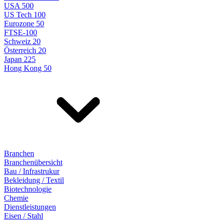
USA 500
US Tech 100
Eurozone 50
FTSE-100
Schweiz 20
Österreich 20
Japan 225
Hong Kong 50
Branchen
Branchenübersicht
Bau / Infrastrukur
Bekleidung / Textil
Biotechnologie
Chemie
Dienstleistungen
Eisen / Stahl