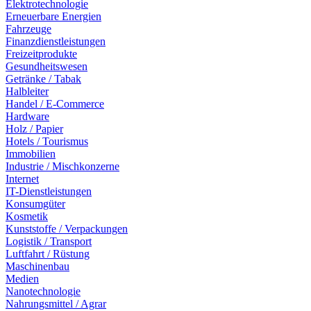
Elektrotechnologie
Erneuerbare Energien
Fahrzeuge
Finanzdienstleistungen
Freizeitprodukte
Gesundheitswesen
Getränke / Tabak
Halbleiter
Handel / E-Commerce
Hardware
Holz / Papier
Hotels / Tourismus
Immobilien
Industrie / Mischkonzerne
Internet
IT-Dienstleistungen
Konsumgüter
Kosmetik
Kunststoffe / Verpackungen
Logistik / Transport
Luftfahrt / Rüstung
Maschinenbau
Medien
Nanotechnologie
Nahrungsmittel / Agrar