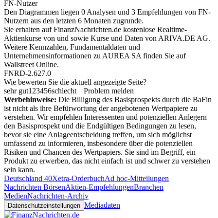
FN-Nutzer
Den Diagrammen liegen 0 Analysen und 3 Empfehlungen von FN-
Nutzern aus den letzten 6 Monaten zugrunde.
Sie erhalten auf FinanzNachrichten.de kostenlose Realtime-
Aktienkurse von
und
sowie Kurse und Daten von
ARIVA.DE AG
.
Weitere Kennzahlen, Fundamentaldaten und
Unternehmensinformationen zu AUREA SA finden Sie auf
Wallstreet Online
.
FNRD-2.627.0
Wie bewerten Sie die aktuell angezeigte Seite?
sehr gut
1
2
3
4
5
6
schlecht
Problem melden
Werbehinweise:
Die Billigung des Basisprospekts durch die BaFin
ist nicht als ihre Befürwortung der angebotenen Wertpapiere zu
verstehen. Wir empfehlen Interessenten und potenziellen Anlegern
den Basisprospekt und die Endgültigen Bedingungen zu lesen,
bevor sie eine Anlageentscheidung treffen, um sich möglichst
umfassend zu informieren, insbesondere über die potenziellen
Risiken und Chancen des Wertpapiers. Sie sind im Begriff, ein
Produkt zu erwerben, das nicht einfach ist und schwer zu verstehen
sein kann.
Deutschland 40
Xetra-Orderbuch
Ad hoc-Mitteilungen
Nachrichten Börsen
Aktien-Empfehlungen
Branchen
Medien
Nachrichten-Archiv
Mediadaten
Datenschutzeinstellungen