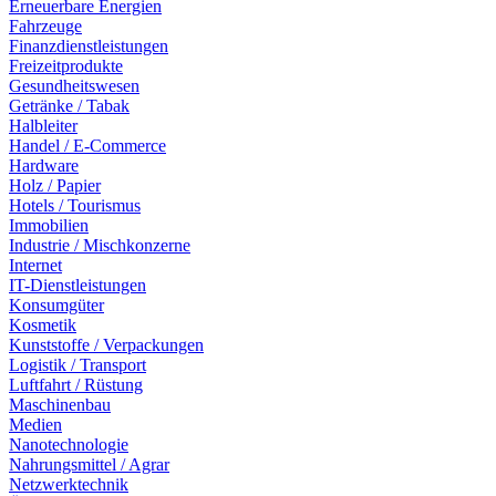
Erneuerbare Energien
Fahrzeuge
Finanzdienstleistungen
Freizeitprodukte
Gesundheitswesen
Getränke / Tabak
Halbleiter
Handel / E-Commerce
Hardware
Holz / Papier
Hotels / Tourismus
Immobilien
Industrie / Mischkonzerne
Internet
IT-Dienstleistungen
Konsumgüter
Kosmetik
Kunststoffe / Verpackungen
Logistik / Transport
Luftfahrt / Rüstung
Maschinenbau
Medien
Nanotechnologie
Nahrungsmittel / Agrar
Netzwerktechnik