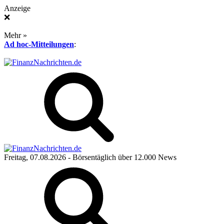
Anzeige
❌
Mehr »
Ad hoc-Mitteilungen
:
Freitag, 07.08.2026
- Börsentäglich über 12.000 News