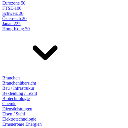
Eurozone 50
FTSE-100
Schweiz 20
Österreich 20
Japan 225
Hong Kong 50
Branchen
Branchenübersicht
Bau / Infrastrukur
Bekleidung / Textil
Biotechnologie
Chemie
Dienstleistungen
Eisen / Stahl
Elektrotechnologie
Erneuerbare Energien