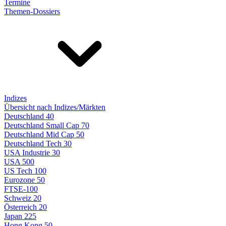
Termine
Themen-Dossiers
Indizes
Übersicht nach Indizes/Märkten
Deutschland 40
Deutschland Small Cap 70
Deutschland Mid Cap 50
Deutschland Tech 30
USA Industrie 30
USA 500
US Tech 100
Eurozone 50
FTSE-100
Schweiz 20
Österreich 20
Japan 225
Hong Kong 50