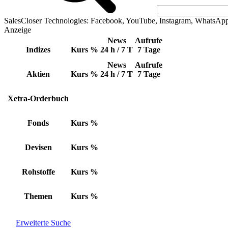
SalesCloser Technologies: Facebook, YouTube, Instagram, WhatsAp
Anzeige
News
Aufrufe
Indizes
Kurs
%
24 h / 7 T
7 Tage
News
Aufrufe
Aktien
Kurs
%
24 h / 7 T
7 Tage
Xetra-Orderbuch
Fonds
Kurs
%
Devisen
Kurs
%
Rohstoffe
Kurs
%
Themen
Kurs
%
Erweiterte Suche