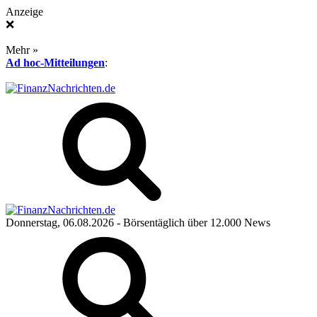
Anzeige
❌
Mehr »
Ad hoc-Mitteilungen
:
Donnerstag, 06.08.2026
- Börsentäglich über 12.000 News