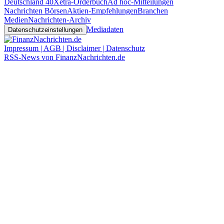
Deutschland 40
Xetra-Orderbuch
Ad hoc-Mitteilungen
Nachrichten Börsen
Aktien-Empfehlungen
Branchen
Medien
Nachrichten-Archiv
Mediadaten
Datenschutzeinstellungen
Impressum | AGB | Disclaimer | Datenschutz
RSS-News von FinanzNachrichten.de