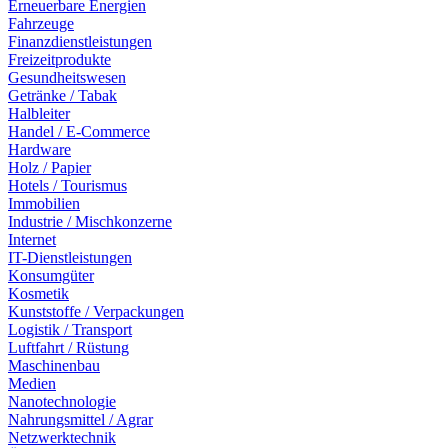
Erneuerbare Energien
Fahrzeuge
Finanzdienstleistungen
Freizeitprodukte
Gesundheitswesen
Getränke / Tabak
Halbleiter
Handel / E-Commerce
Hardware
Holz / Papier
Hotels / Tourismus
Immobilien
Industrie / Mischkonzerne
Internet
IT-Dienstleistungen
Konsumgüter
Kosmetik
Kunststoffe / Verpackungen
Logistik / Transport
Luftfahrt / Rüstung
Maschinenbau
Medien
Nanotechnologie
Nahrungsmittel / Agrar
Netzwerktechnik