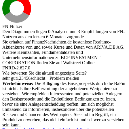
FN-Nutzer
Den Diagrammen liegen 0 Analysen und 3 Empfehlungen von FN-
Nutzern aus den letzten 6 Monaten zugrunde.
Sie erhalten auf FinanzNachrichten.de kostenlose Realtime-
Aktienkurse von
und
sowie Kurse und Daten von
ARIVA.DE AG
.
Weitere Kennzahlen, Fundamentaldaten und
Unternehmensinformationen zu BCP INVESTMENT
CORPORATION finden Sie auf
Wallstreet Online
.
FNRD-2.627.0
Wie bewerten Sie die aktuell angezeigte Seite?
sehr gut
1
2
3
4
5
6
schlecht
Problem melden
Werbehinweise:
Die Billigung des Basisprospekts durch die BaFin
ist nicht als ihre Befürwortung der angebotenen Wertpapiere zu
verstehen. Wir empfehlen Interessenten und potenziellen Anlegern
den Basisprospekt und die Endgültigen Bedingungen zu lesen,
bevor sie eine Anlageentscheidung treffen, um sich möglichst
umfassend zu informieren, insbesondere über die potenziellen
Risiken und Chancen des Wertpapiers. Sie sind im Begriff, ein
Produkt zu erwerben, das nicht einfach ist und schwer zu verstehen
sein kann.