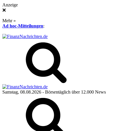
Anzeige
❌
Mehr »
Ad hoc-Mitteilungen
:
Samstag, 08.08.2026
- Börsentäglich über 12.000 News