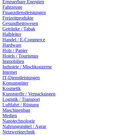
Erneuerbare Energien
Fahrzeuge
Finanzdienstleistungen
Freizeitprodukte
Gesundheitswesen
Getränke / Tabak
Halbleiter
Handel / E-Commerce
Hardware
Holz / Papier
Hotels / Tourismus
Immobilien
Industrie / Mischkonzerne
Internet
IT-Dienstleistungen
Konsumgüter
Kosmetik
Kunststoffe / Verpackungen
Logistik / Transport
Luftfahrt / Rüstung
Maschinenbau
Medien
Nanotechnologie
Nahrungsmittel / Agrar
Netzwerktechnik