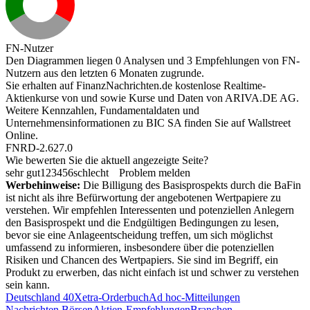
FN-Nutzer
Den Diagrammen liegen 0 Analysen und 3 Empfehlungen von FN-
Nutzern aus den letzten 6 Monaten zugrunde.
Sie erhalten auf FinanzNachrichten.de kostenlose Realtime-
Aktienkurse von
und
sowie Kurse und Daten von
ARIVA.DE AG
.
Weitere Kennzahlen, Fundamentaldaten und
Unternehmensinformationen zu BIC SA finden Sie auf
Wallstreet
Online
.
FNRD-2.627.0
Wie bewerten Sie die aktuell angezeigte Seite?
sehr gut
1
2
3
4
5
6
schlecht
Problem melden
Werbehinweise:
Die Billigung des Basisprospekts durch die BaFin
ist nicht als ihre Befürwortung der angebotenen Wertpapiere zu
verstehen. Wir empfehlen Interessenten und potenziellen Anlegern
den Basisprospekt und die Endgültigen Bedingungen zu lesen,
bevor sie eine Anlageentscheidung treffen, um sich möglichst
umfassend zu informieren, insbesondere über die potenziellen
Risiken und Chancen des Wertpapiers. Sie sind im Begriff, ein
Produkt zu erwerben, das nicht einfach ist und schwer zu verstehen
sein kann.
Deutschland 40
Xetra-Orderbuch
Ad hoc-Mitteilungen
Nachrichten Börsen
Aktien-Empfehlungen
Branchen