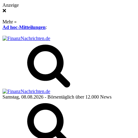
Anzeige
❌
Mehr »
Ad hoc-Mitteilungen
:
Samstag, 08.08.2026
- Börsentäglich über 12.000 News