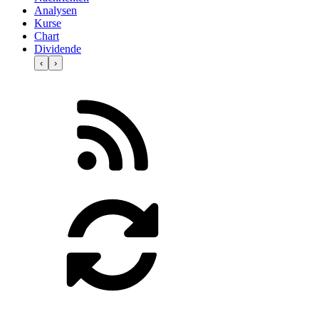
Analysen
Kurse
Chart
Dividende
‹
›