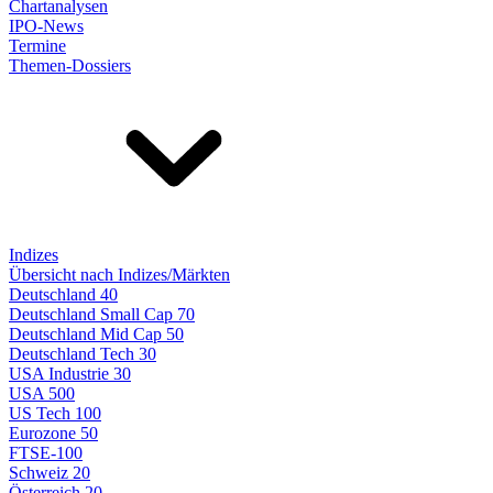
Chartanalysen
IPO-News
Termine
Themen-Dossiers
Indizes
Übersicht nach Indizes/Märkten
Deutschland 40
Deutschland Small Cap 70
Deutschland Mid Cap 50
Deutschland Tech 30
USA Industrie 30
USA 500
US Tech 100
Eurozone 50
FTSE-100
Schweiz 20
Österreich 20