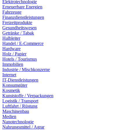
Elektrotechnologie
Erneuerbare Energien
Fahrzeuge
Finanzdienstleistungen
Freizeitprodukte
Gesundheitswesen
Getränke / Tabak
Halbleiter
Handel / E-Commerce
Hardware
Holz / Papier
Hotels / Tourismus
Immobilien
Industrie / Mischkonzerne
Internet
IT-Dienstleistungen
Konsumgüter
Kosmetik
Kunststoffe / Verpackungen
Logistik / Transport
Luftfahrt / Rüstung
Maschinenbau
Medien
Nanotechnologie
Nahrungsmittel / Agrar