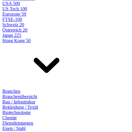
USA 500
US Tech 100
Eurozone 50
FTSE-100
Schweiz 20
Österreich 20
Japan 225
Hong Kong 50
Branchen
Branchenübersicht
Bau / Infrastrukur
Bekleidung / Textil
Biotechnologie
Chemie
Dienstleistungen
Eisen / Stahl