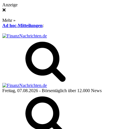
Anzeige
❌
Mehr »
Ad hoc-Mitteilungen
:
Freitag, 07.08.2026
- Börsentäglich über 12.000 News