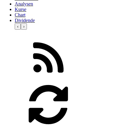
Analysen
Kurse
Chart
Dividende
‹
›