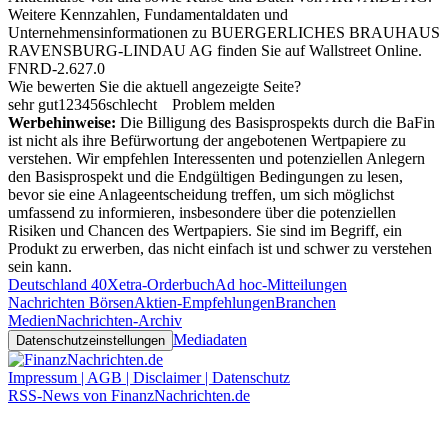
Weitere Kennzahlen, Fundamentaldaten und
Unternehmensinformationen zu BUERGERLICHES BRAUHAUS
RAVENSBURG-LINDAU AG finden Sie auf
Wallstreet Online
.
FNRD-2.627.0
Wie bewerten Sie die aktuell angezeigte Seite?
sehr gut
1
2
3
4
5
6
schlecht
Problem melden
Werbehinweise:
Die Billigung des Basisprospekts durch die BaFin
ist nicht als ihre Befürwortung der angebotenen Wertpapiere zu
verstehen. Wir empfehlen Interessenten und potenziellen Anlegern
den Basisprospekt und die Endgültigen Bedingungen zu lesen,
bevor sie eine Anlageentscheidung treffen, um sich möglichst
umfassend zu informieren, insbesondere über die potenziellen
Risiken und Chancen des Wertpapiers. Sie sind im Begriff, ein
Produkt zu erwerben, das nicht einfach ist und schwer zu verstehen
sein kann.
Deutschland 40
Xetra-Orderbuch
Ad hoc-Mitteilungen
Nachrichten Börsen
Aktien-Empfehlungen
Branchen
Medien
Nachrichten-Archiv
Mediadaten
Datenschutzeinstellungen
Impressum | AGB | Disclaimer | Datenschutz
RSS-News von FinanzNachrichten.de