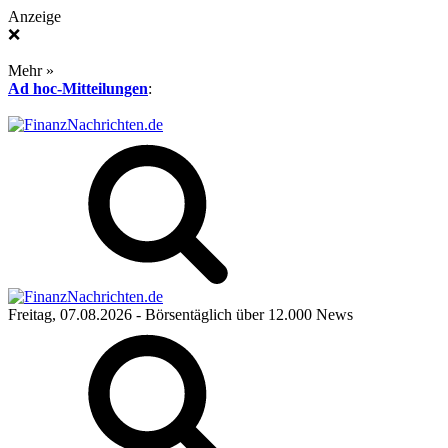
Anzeige
❌
Mehr »
Ad hoc-Mitteilungen
:
Freitag, 07.08.2026
- Börsentäglich über 12.000 News