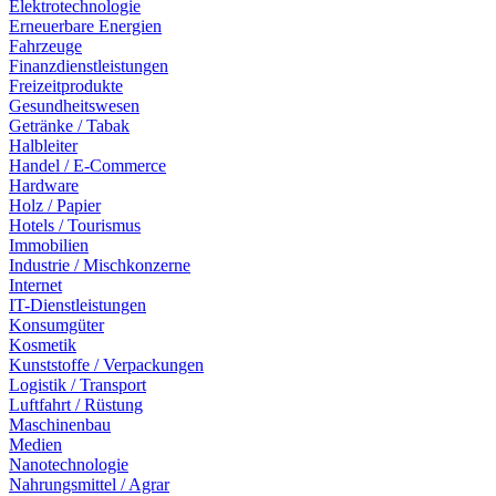
Elektrotechnologie
Erneuerbare Energien
Fahrzeuge
Finanzdienstleistungen
Freizeitprodukte
Gesundheitswesen
Getränke / Tabak
Halbleiter
Handel / E-Commerce
Hardware
Holz / Papier
Hotels / Tourismus
Immobilien
Industrie / Mischkonzerne
Internet
IT-Dienstleistungen
Konsumgüter
Kosmetik
Kunststoffe / Verpackungen
Logistik / Transport
Luftfahrt / Rüstung
Maschinenbau
Medien
Nanotechnologie
Nahrungsmittel / Agrar