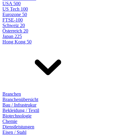
USA 500
US Tech 100
Eurozone 50
FTSE-100
Schweiz 20
Österreich 20
Japan 225
Hong Kong 50
Branchen
Branchenübersicht
Bau / Infrastrukur
Bekleidung / Textil
Biotechnologie
Chemie
Dienstleistungen
Eisen / Stahl