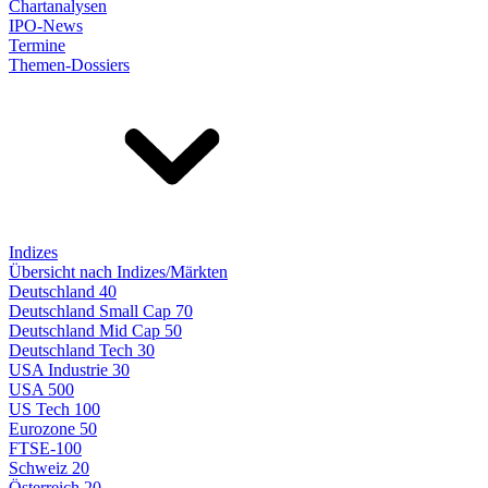
Chartanalysen
IPO-News
Termine
Themen-Dossiers
Indizes
Übersicht nach Indizes/Märkten
Deutschland 40
Deutschland Small Cap 70
Deutschland Mid Cap 50
Deutschland Tech 30
USA Industrie 30
USA 500
US Tech 100
Eurozone 50
FTSE-100
Schweiz 20
Österreich 20