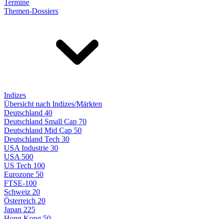
Termine
Themen-Dossiers
Indizes
Übersicht nach Indizes/Märkten
Deutschland 40
Deutschland Small Cap 70
Deutschland Mid Cap 50
Deutschland Tech 30
USA Industrie 30
USA 500
US Tech 100
Eurozone 50
FTSE-100
Schweiz 20
Österreich 20
Japan 225
Hong Kong 50