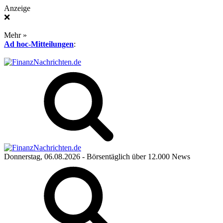
Anzeige
❌
Mehr »
Ad hoc-Mitteilungen
:
Donnerstag, 06.08.2026
- Börsentäglich über 12.000 News