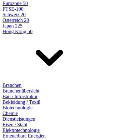
Eurozone 50
FTSE-100
Schweiz 20
Österreich 20
Japan 225
Hong Kong 50
Branchen
Branchenübersicht
Bau / Infrastrukur
Bekleidung / Textil
Biotechnologie
Chemie
Dienstleistungen
Eisen / Stahl
Elektrotechnologie
Erneuerbare Energien