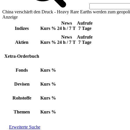
China verschärft den Druck - Heavy Rare Earths werden zum geopoli
Anzeige
News
Aufrufe
Indizes
Kurs
%
24 h / 7 T
7 Tage
News
Aufrufe
Aktien
Kurs
%
24 h / 7 T
7 Tage
Xetra-Orderbuch
Fonds
Kurs
%
Devisen
Kurs
%
Rohstoffe
Kurs
%
Themen
Kurs
%
Erweiterte Suche