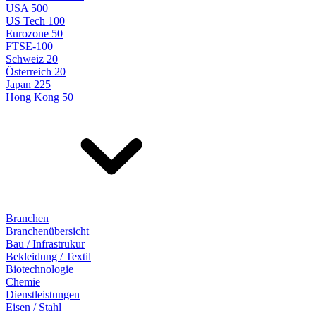
USA 500
US Tech 100
Eurozone 50
FTSE-100
Schweiz 20
Österreich 20
Japan 225
Hong Kong 50
Branchen
Branchenübersicht
Bau / Infrastrukur
Bekleidung / Textil
Biotechnologie
Chemie
Dienstleistungen
Eisen / Stahl