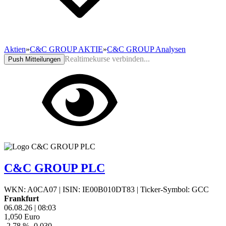
Aktien
»
C&C GROUP AKTIE
»
C&C GROUP Analysen
Realtimekurse verbinden...
Push Mitteilungen
C&C GROUP PLC
WKN: A0CA07
|
ISIN: IE00B010DT83
|
Ticker-Symbol: GCC
Frankfurt
06.08.26
|
08:03
1,050
Euro
-2,78 %
-0,030