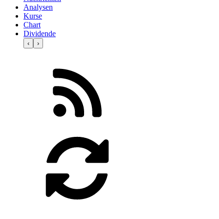
Analysen
Kurse
Chart
Dividende
‹
›