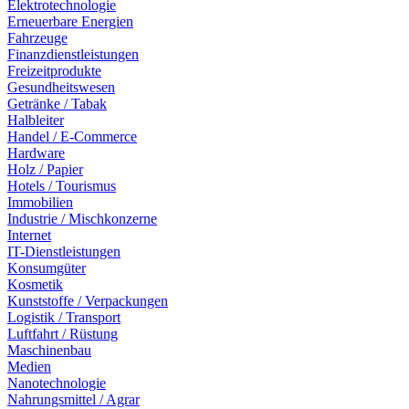
Elektrotechnologie
Erneuerbare Energien
Fahrzeuge
Finanzdienstleistungen
Freizeitprodukte
Gesundheitswesen
Getränke / Tabak
Halbleiter
Handel / E-Commerce
Hardware
Holz / Papier
Hotels / Tourismus
Immobilien
Industrie / Mischkonzerne
Internet
IT-Dienstleistungen
Konsumgüter
Kosmetik
Kunststoffe / Verpackungen
Logistik / Transport
Luftfahrt / Rüstung
Maschinenbau
Medien
Nanotechnologie
Nahrungsmittel / Agrar