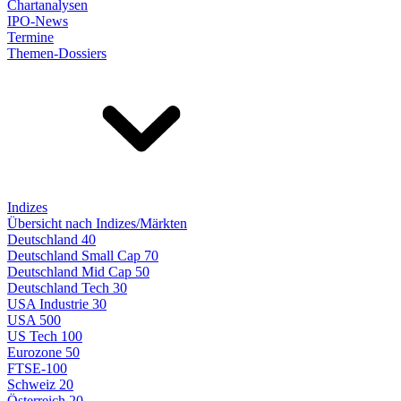
Chartanalysen
IPO-News
Termine
Themen-Dossiers
Indizes
Übersicht nach Indizes/Märkten
Deutschland 40
Deutschland Small Cap 70
Deutschland Mid Cap 50
Deutschland Tech 30
USA Industrie 30
USA 500
US Tech 100
Eurozone 50
FTSE-100
Schweiz 20
Österreich 20