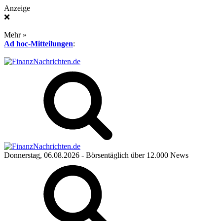
Anzeige
❌
Mehr »
Ad hoc-Mitteilungen
:
Donnerstag, 06.08.2026
- Börsentäglich über 12.000 News