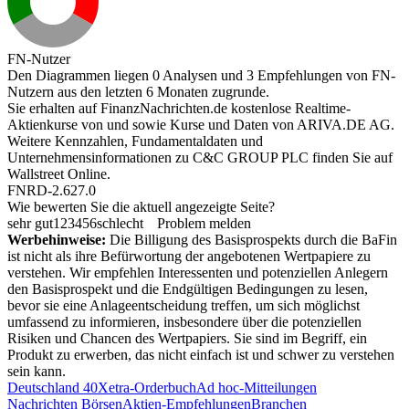
FN-Nutzer
Den Diagrammen liegen 0 Analysen und 3 Empfehlungen von FN-
Nutzern aus den letzten 6 Monaten zugrunde.
Sie erhalten auf FinanzNachrichten.de kostenlose Realtime-
Aktienkurse von
und
sowie Kurse und Daten von
ARIVA.DE AG
.
Weitere Kennzahlen, Fundamentaldaten und
Unternehmensinformationen zu C&C GROUP PLC finden Sie auf
Wallstreet Online
.
FNRD-2.627.0
Wie bewerten Sie die aktuell angezeigte Seite?
sehr gut
1
2
3
4
5
6
schlecht
Problem melden
Werbehinweise:
Die Billigung des Basisprospekts durch die BaFin
ist nicht als ihre Befürwortung der angebotenen Wertpapiere zu
verstehen. Wir empfehlen Interessenten und potenziellen Anlegern
den Basisprospekt und die Endgültigen Bedingungen zu lesen,
bevor sie eine Anlageentscheidung treffen, um sich möglichst
umfassend zu informieren, insbesondere über die potenziellen
Risiken und Chancen des Wertpapiers. Sie sind im Begriff, ein
Produkt zu erwerben, das nicht einfach ist und schwer zu verstehen
sein kann.
Deutschland 40
Xetra-Orderbuch
Ad hoc-Mitteilungen
Nachrichten Börsen
Aktien-Empfehlungen
Branchen