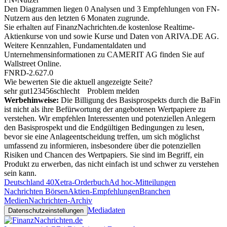
Den Diagrammen liegen 0 Analysen und 3 Empfehlungen von FN-
Nutzern aus den letzten 6 Monaten zugrunde.
Sie erhalten auf FinanzNachrichten.de kostenlose Realtime-
Aktienkurse von
und
sowie Kurse und Daten von
ARIVA.DE AG
.
Weitere Kennzahlen, Fundamentaldaten und
Unternehmensinformationen zu CAMERIT AG finden Sie auf
Wallstreet Online
.
FNRD-2.627.0
Wie bewerten Sie die aktuell angezeigte Seite?
sehr gut
1
2
3
4
5
6
schlecht
Problem melden
Werbehinweise:
Die Billigung des Basisprospekts durch die BaFin
ist nicht als ihre Befürwortung der angebotenen Wertpapiere zu
verstehen. Wir empfehlen Interessenten und potenziellen Anlegern
den Basisprospekt und die Endgültigen Bedingungen zu lesen,
bevor sie eine Anlageentscheidung treffen, um sich möglichst
umfassend zu informieren, insbesondere über die potenziellen
Risiken und Chancen des Wertpapiers. Sie sind im Begriff, ein
Produkt zu erwerben, das nicht einfach ist und schwer zu verstehen
sein kann.
Deutschland 40
Xetra-Orderbuch
Ad hoc-Mitteilungen
Nachrichten Börsen
Aktien-Empfehlungen
Branchen
Medien
Nachrichten-Archiv
Mediadaten
Datenschutzeinstellungen