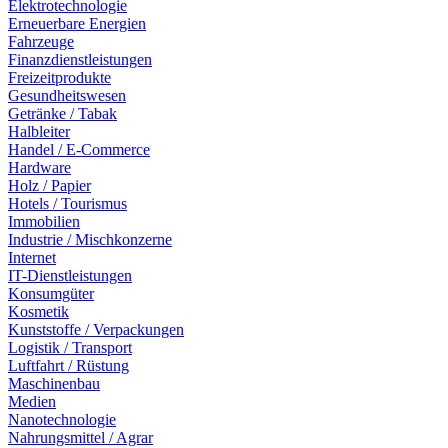
Elektrotechnologie
Erneuerbare Energien
Fahrzeuge
Finanzdienstleistungen
Freizeitprodukte
Gesundheitswesen
Getränke / Tabak
Halbleiter
Handel / E-Commerce
Hardware
Holz / Papier
Hotels / Tourismus
Immobilien
Industrie / Mischkonzerne
Internet
IT-Dienstleistungen
Konsumgüter
Kosmetik
Kunststoffe / Verpackungen
Logistik / Transport
Luftfahrt / Rüstung
Maschinenbau
Medien
Nanotechnologie
Nahrungsmittel / Agrar