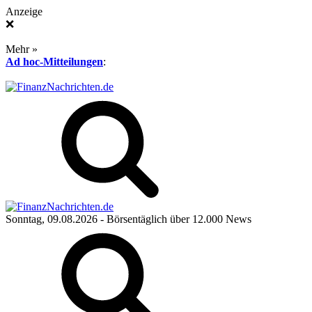
Anzeige
❌
Mehr »
Ad hoc-Mitteilungen
:
Sonntag, 09.08.2026
- Börsentäglich über 12.000 News