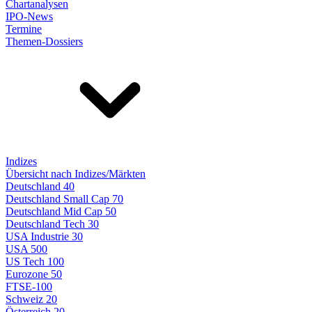
Chartanalysen
IPO-News
Termine
Themen-Dossiers
Indizes
Übersicht nach Indizes/Märkten
Deutschland 40
Deutschland Small Cap 70
Deutschland Mid Cap 50
Deutschland Tech 30
USA Industrie 30
USA 500
US Tech 100
Eurozone 50
FTSE-100
Schweiz 20
Österreich 20