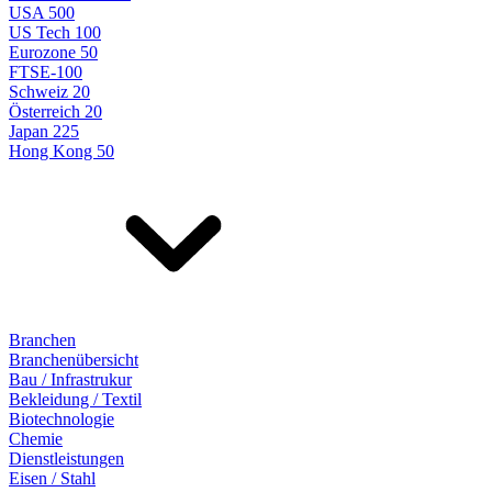
USA 500
US Tech 100
Eurozone 50
FTSE-100
Schweiz 20
Österreich 20
Japan 225
Hong Kong 50
Branchen
Branchenübersicht
Bau / Infrastrukur
Bekleidung / Textil
Biotechnologie
Chemie
Dienstleistungen
Eisen / Stahl