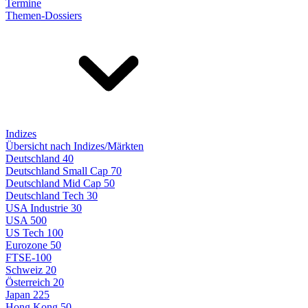
Termine
Themen-Dossiers
Indizes
Übersicht nach Indizes/Märkten
Deutschland 40
Deutschland Small Cap 70
Deutschland Mid Cap 50
Deutschland Tech 30
USA Industrie 30
USA 500
US Tech 100
Eurozone 50
FTSE-100
Schweiz 20
Österreich 20
Japan 225
Hong Kong 50