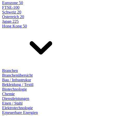
Eurozone 50
FTSE-100
Schweiz 20
Österreich 20
Japan 225
Hong Kong 50
Branchen
Branchenübersicht
Bau / Infrastrukur
Bekleidung / Textil
Biotechnologie
Chemie
Dienstleistungen
Eisen / Stahl
Elektrotechnologie
Erneuerbare Energien