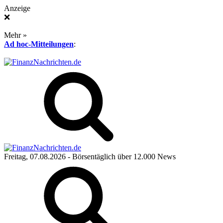
Anzeige
❌
Mehr »
Ad hoc-Mitteilungen
:
Freitag, 07.08.2026
- Börsentäglich über 12.000 News