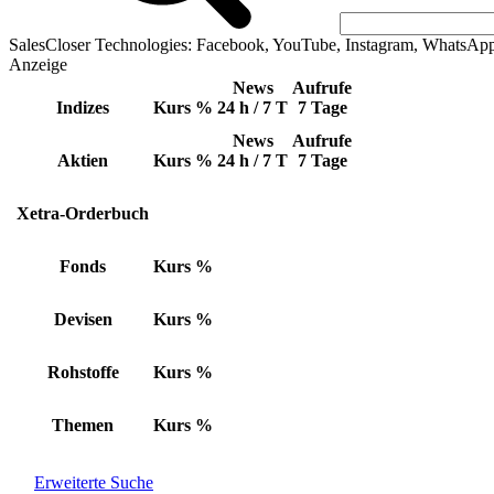
SalesCloser Technologies: Facebook, YouTube, Instagram, WhatsAp
Anzeige
News
Aufrufe
Indizes
Kurs
%
24 h / 7 T
7 Tage
News
Aufrufe
Aktien
Kurs
%
24 h / 7 T
7 Tage
Xetra-Orderbuch
Fonds
Kurs
%
Devisen
Kurs
%
Rohstoffe
Kurs
%
Themen
Kurs
%
Erweiterte Suche