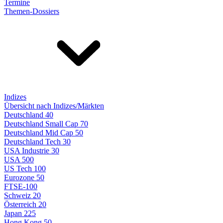
Termine
Themen-Dossiers
Indizes
Übersicht nach Indizes/Märkten
Deutschland 40
Deutschland Small Cap 70
Deutschland Mid Cap 50
Deutschland Tech 30
USA Industrie 30
USA 500
US Tech 100
Eurozone 50
FTSE-100
Schweiz 20
Österreich 20
Japan 225
Hong Kong 50