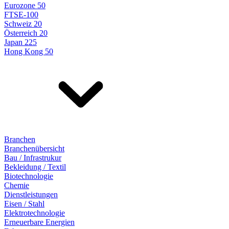
Eurozone 50
FTSE-100
Schweiz 20
Österreich 20
Japan 225
Hong Kong 50
Branchen
Branchenübersicht
Bau / Infrastrukur
Bekleidung / Textil
Biotechnologie
Chemie
Dienstleistungen
Eisen / Stahl
Elektrotechnologie
Erneuerbare Energien