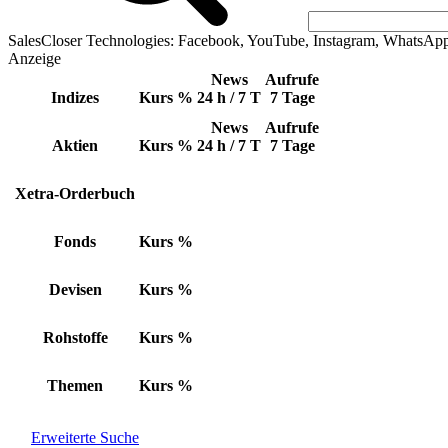
SalesCloser Technologies: Facebook, YouTube, Instagram, WhatsAp
Anzeige
News
Aufrufe
Indizes
Kurs
%
24 h / 7 T
7 Tage
News
Aufrufe
Aktien
Kurs
%
24 h / 7 T
7 Tage
Xetra-Orderbuch
Fonds
Kurs
%
Devisen
Kurs
%
Rohstoffe
Kurs
%
Themen
Kurs
%
Erweiterte Suche