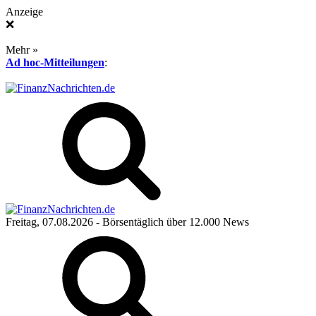
Anzeige
❌
Mehr »
Ad hoc-Mitteilungen
:
Freitag, 07.08.2026
- Börsentäglich über 12.000 News