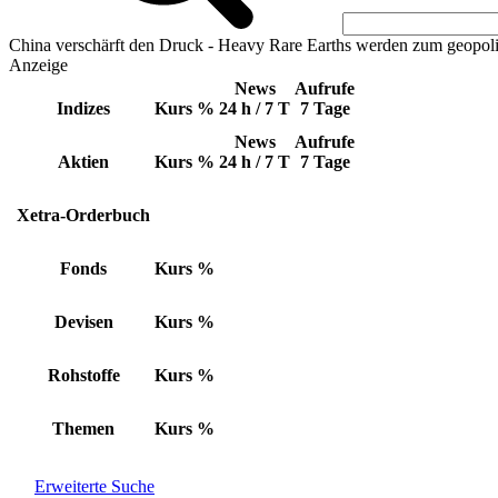
China verschärft den Druck - Heavy Rare Earths werden zum geopoli
Anzeige
News
Aufrufe
Indizes
Kurs
%
24 h / 7 T
7 Tage
News
Aufrufe
Aktien
Kurs
%
24 h / 7 T
7 Tage
Xetra-Orderbuch
Fonds
Kurs
%
Devisen
Kurs
%
Rohstoffe
Kurs
%
Themen
Kurs
%
Erweiterte Suche