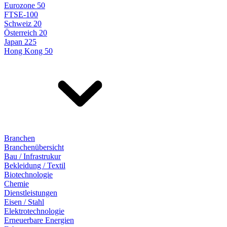
Eurozone 50
FTSE-100
Schweiz 20
Österreich 20
Japan 225
Hong Kong 50
Branchen
Branchenübersicht
Bau / Infrastrukur
Bekleidung / Textil
Biotechnologie
Chemie
Dienstleistungen
Eisen / Stahl
Elektrotechnologie
Erneuerbare Energien