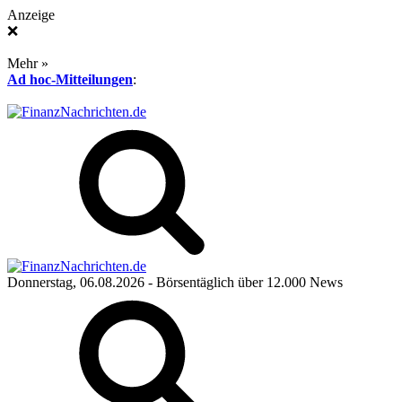
Anzeige
❌
Mehr »
Ad hoc-Mitteilungen
:
Donnerstag, 06.08.2026
- Börsentäglich über 12.000 News