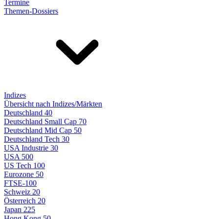
Termine
Themen-Dossiers
Indizes
Übersicht nach Indizes/Märkten
Deutschland 40
Deutschland Small Cap 70
Deutschland Mid Cap 50
Deutschland Tech 30
USA Industrie 30
USA 500
US Tech 100
Eurozone 50
FTSE-100
Schweiz 20
Österreich 20
Japan 225
Hong Kong 50