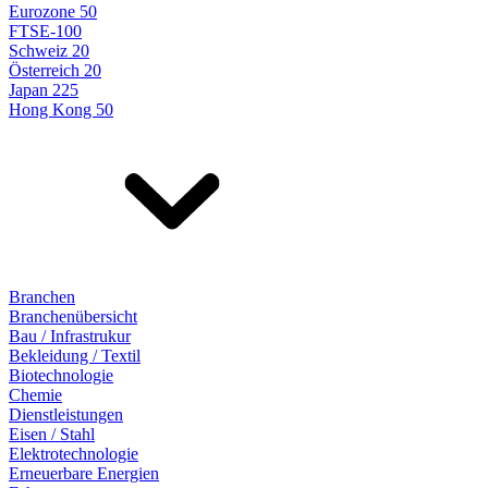
Eurozone 50
FTSE-100
Schweiz 20
Österreich 20
Japan 225
Hong Kong 50
Branchen
Branchenübersicht
Bau / Infrastrukur
Bekleidung / Textil
Biotechnologie
Chemie
Dienstleistungen
Eisen / Stahl
Elektrotechnologie
Erneuerbare Energien