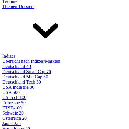
Termine
Themen-Dossiers
Indizes
Übersicht nach Indizes/Märkten
Deutschland 40
Deutschland Small Cap 70
Deutschland Mid Cap 50
Deutschland Tech 30
USA Industrie 30
USA 500
US Tech 100
Eurozone 50
FTSE-100
Schweiz 20
Österreich 20
Japan 225
Hong Kong 50