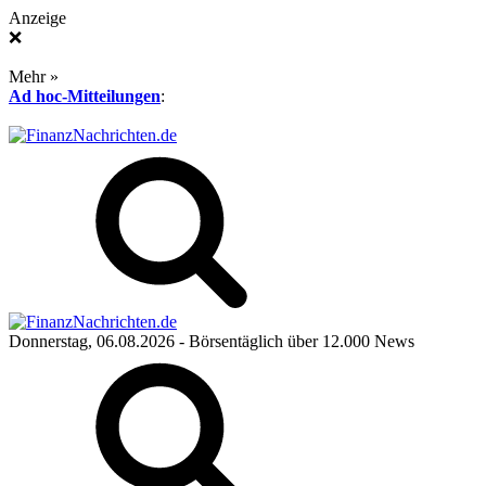
Anzeige
❌
Mehr »
Ad hoc-Mitteilungen
:
Donnerstag, 06.08.2026
- Börsentäglich über 12.000 News