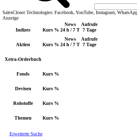
SalesCloser Technologies: Facebook, YouTube, Instagram, WhatsAp
Anzeige
News
Aufrufe
Indizes
Kurs
%
24 h / 7 T
7 Tage
News
Aufrufe
Aktien
Kurs
%
24 h / 7 T
7 Tage
Xetra-Orderbuch
Fonds
Kurs
%
Devisen
Kurs
%
Rohstoffe
Kurs
%
Themen
Kurs
%
Erweiterte Suche