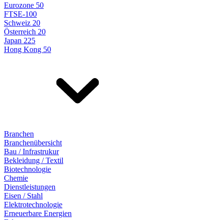
Eurozone 50
FTSE-100
Schweiz 20
Österreich 20
Japan 225
Hong Kong 50
Branchen
Branchenübersicht
Bau / Infrastrukur
Bekleidung / Textil
Biotechnologie
Chemie
Dienstleistungen
Eisen / Stahl
Elektrotechnologie
Erneuerbare Energien