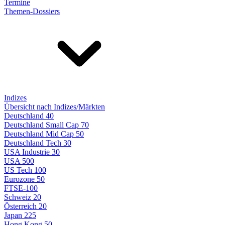
Termine
Themen-Dossiers
Indizes
Übersicht nach Indizes/Märkten
Deutschland 40
Deutschland Small Cap 70
Deutschland Mid Cap 50
Deutschland Tech 30
USA Industrie 30
USA 500
US Tech 100
Eurozone 50
FTSE-100
Schweiz 20
Österreich 20
Japan 225
Hong Kong 50