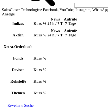
SalesCloser Technologies: Facebook, YouTube, Instagram, WhatsAp
Anzeige
News
Aufrufe
Indizes
Kurs
%
24 h / 7 T
7 Tage
News
Aufrufe
Aktien
Kurs
%
24 h / 7 T
7 Tage
Xetra-Orderbuch
Fonds
Kurs
%
Devisen
Kurs
%
Rohstoffe
Kurs
%
Themen
Kurs
%
Erweiterte Suche