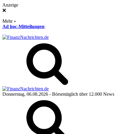
Anzeige
❌
Mehr »
Ad hoc-Mitteilungen
:
Donnerstag, 06.08.2026
- Börsentäglich über 12.000 News