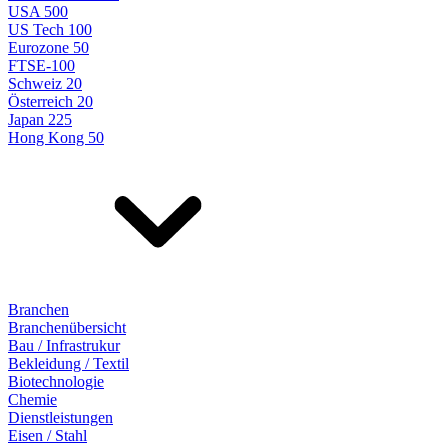
USA 500
US Tech 100
Eurozone 50
FTSE-100
Schweiz 20
Österreich 20
Japan 225
Hong Kong 50
Branchen
Branchenübersicht
Bau / Infrastrukur
Bekleidung / Textil
Biotechnologie
Chemie
Dienstleistungen
Eisen / Stahl