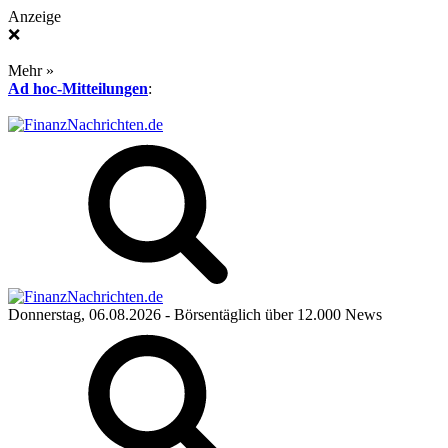
Anzeige
❌
Mehr »
Ad hoc-Mitteilungen
:
Donnerstag, 06.08.2026
- Börsentäglich über 12.000 News