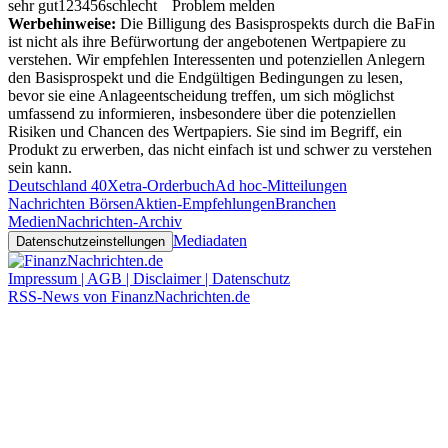
sehr gut
1
2
3
4
5
6
schlecht
Problem melden
Werbehinweise:
Die Billigung des Basisprospekts durch die BaFin
ist nicht als ihre Befürwortung der angebotenen Wertpapiere zu
verstehen. Wir empfehlen Interessenten und potenziellen Anlegern
den Basisprospekt und die Endgültigen Bedingungen zu lesen,
bevor sie eine Anlageentscheidung treffen, um sich möglichst
umfassend zu informieren, insbesondere über die potenziellen
Risiken und Chancen des Wertpapiers. Sie sind im Begriff, ein
Produkt zu erwerben, das nicht einfach ist und schwer zu verstehen
sein kann.
Deutschland 40
Xetra-Orderbuch
Ad hoc-Mitteilungen
Nachrichten Börsen
Aktien-Empfehlungen
Branchen
Medien
Nachrichten-Archiv
Mediadaten
Datenschutzeinstellungen
Impressum | AGB | Disclaimer | Datenschutz
RSS-News von FinanzNachrichten.de