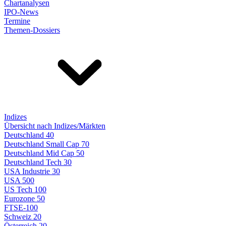
Chartanalysen
IPO-News
Termine
Themen-Dossiers
Indizes
Übersicht nach Indizes/Märkten
Deutschland 40
Deutschland Small Cap 70
Deutschland Mid Cap 50
Deutschland Tech 30
USA Industrie 30
USA 500
US Tech 100
Eurozone 50
FTSE-100
Schweiz 20
Österreich 20