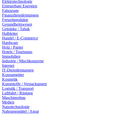
Elektrotechnologie
Erneuerbare Energien
Fahrzeuge
Finanzdienstleistungen
Freizeitprodukte
Gesundheitswesen
Getränke / Tabak
Halbleiter
Handel / E-Commerce
Hardware
Holz / Papier
Hotels / Tourismus
Immobilien
Industrie / Mischkonzerne
Internet
IT-Dienstleistungen
Konsumgüter
Kosmetik
Kunststoffe / Verpackungen
Logistik / Transport
Luftfahrt / Rüstung
Maschinenbau
Medien
Nanotechnologie
Nahrungsmittel / Agrar