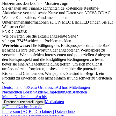
Nutzern aus den letzten 6 Monaten zugrunde.
Sie erhalten auf FinanzNachrichten.de kostenlose Realtime-
Aktienkurse von
und
sowie Kurse und Daten von
ARIVA.DE AG
.
Weitere Kennzahlen, Fundamentaldaten und
Unternehmensinformationen zu CIVMEC LIMITED finden Sie auf
Wallstreet Online
.
FNRD-2.627.0
Wie bewerten Sie die aktuell angezeigte Seite?
sehr gut
1
2
3
4
5
6
schlecht
Problem melden
Werbehinweise:
Die Billigung des Basisprospekts durch die BaFin
ist nicht als ihre Befürwortung der angebotenen Wertpapiere zu
verstehen. Wir empfehlen Interessenten und potenziellen Anlegern
den Basisprospekt und die Endgültigen Bedingungen zu lesen,
bevor sie eine Anlageentscheidung treffen, um sich möglichst
umfassend zu informieren, insbesondere über die potenziellen
Risiken und Chancen des Wertpapiers. Sie sind im Begriff, ein
Produkt zu erwerben, das nicht einfach ist und schwer zu verstehen
sein kann.
Deutschland 40
Xetra-Orderbuch
Ad hoc-Mitteilungen
Nachrichten Börsen
Aktien-Empfehlungen
Branchen
Medien
Nachrichten-Archiv
Mediadaten
Datenschutzeinstellungen
Impressum | AGB | Disclaimer | Datenschutz