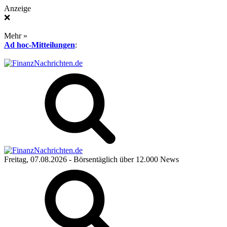
Anzeige
❌
Mehr »
Ad hoc-Mitteilungen
:
Freitag, 07.08.2026
- Börsentäglich über 12.000 News