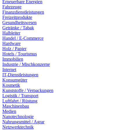
Erneuerbare Energien
Fahrzeuge
Finanzdienstleistungen
Freizeitprodukte
Gesundheitswesen
Getränke / Tabak
Halbleiter
Handel / E-Commerce
Hardware
Holz / Papier
Hotels / Tourismus
Immobilien
Industrie / Mischkonzerne
Internet
IT-Dienstleistungen
Konsumgüter
Kosmetik
Kunststoffe / Verpackungen
Logistik / Transport
Luftfahrt / Rüstung
Maschinenbau
Medien
Nanotechnologie
Nahrungsmittel / Agrar
Netzwerktechnik