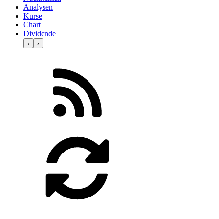
Analysen
Kurse
Chart
Dividende
‹
›