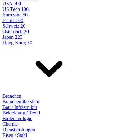
USA 500
US Tech 100
Eurozone 50
FTSE-100
Schweiz 20
Österreich 20
Japan 225
Hong Kong 50
Branchen
Branchenübersicht
Bau / Infrastrukur
Bekleidung / Textil
Biotechnologie
Chemie
Dienstleistungen
Eisen / Stahl