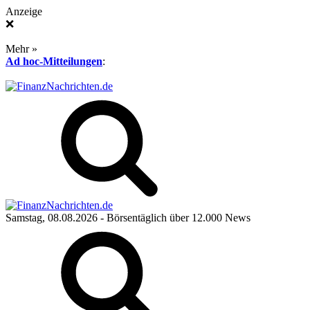
Anzeige
❌
Mehr »
Ad hoc-Mitteilungen
:
Samstag, 08.08.2026
- Börsentäglich über 12.000 News