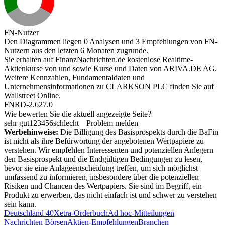
FN-Nutzer
Den Diagrammen liegen 0 Analysen und 3 Empfehlungen von FN-
Nutzern aus den letzten 6 Monaten zugrunde.
Sie erhalten auf FinanzNachrichten.de kostenlose Realtime-
Aktienkurse von
und
sowie Kurse und Daten von
ARIVA.DE AG
.
Weitere Kennzahlen, Fundamentaldaten und
Unternehmensinformationen zu CLARKSON PLC finden Sie auf
Wallstreet Online
.
FNRD-2.627.0
Wie bewerten Sie die aktuell angezeigte Seite?
sehr gut
1
2
3
4
5
6
schlecht
Problem melden
Werbehinweise:
Die Billigung des Basisprospekts durch die BaFin
ist nicht als ihre Befürwortung der angebotenen Wertpapiere zu
verstehen. Wir empfehlen Interessenten und potenziellen Anlegern
den Basisprospekt und die Endgültigen Bedingungen zu lesen,
bevor sie eine Anlageentscheidung treffen, um sich möglichst
umfassend zu informieren, insbesondere über die potenziellen
Risiken und Chancen des Wertpapiers. Sie sind im Begriff, ein
Produkt zu erwerben, das nicht einfach ist und schwer zu verstehen
sein kann.
Deutschland 40
Xetra-Orderbuch
Ad hoc-Mitteilungen
Nachrichten Börsen
Aktien-Empfehlungen
Branchen