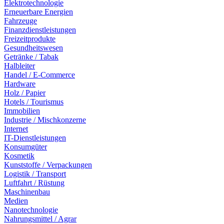
Elektrotechnologie
Erneuerbare Energien
Fahrzeuge
Finanzdienstleistungen
Freizeitprodukte
Gesundheitswesen
Getränke / Tabak
Halbleiter
Handel / E-Commerce
Hardware
Holz / Papier
Hotels / Tourismus
Immobilien
Industrie / Mischkonzerne
Internet
IT-Dienstleistungen
Konsumgüter
Kosmetik
Kunststoffe / Verpackungen
Logistik / Transport
Luftfahrt / Rüstung
Maschinenbau
Medien
Nanotechnologie
Nahrungsmittel / Agrar