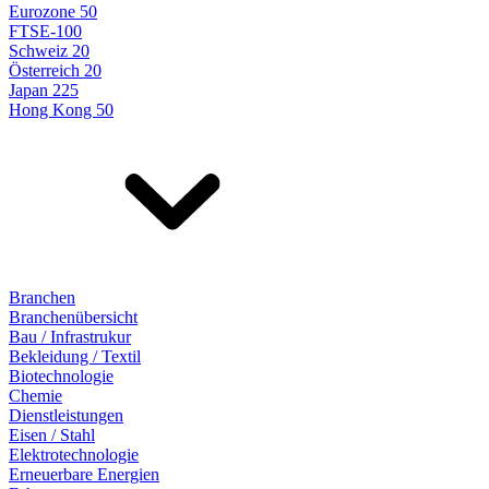
Eurozone 50
FTSE-100
Schweiz 20
Österreich 20
Japan 225
Hong Kong 50
Branchen
Branchenübersicht
Bau / Infrastrukur
Bekleidung / Textil
Biotechnologie
Chemie
Dienstleistungen
Eisen / Stahl
Elektrotechnologie
Erneuerbare Energien