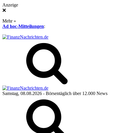
Anzeige
❌
Mehr »
Ad hoc-Mitteilungen
:
Samstag, 08.08.2026
- Börsentäglich über 12.000 News