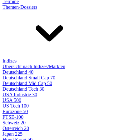
Termine
Themen-Dossiers
Indizes
Übersicht nach Indizes/Märkten
Deutschland 40
Deutschland Small Cap 70
Deutschland Mid Cap 50
Deutschland Tech 30
USA Industrie 30
USA 500
US Tech 100
Eurozone 50
FTSE-100
Schweiz 20
Österreich 20
Japan 225
Hong Kong 50