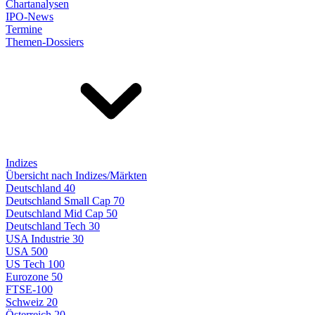
Chartanalysen
IPO-News
Termine
Themen-Dossiers
Indizes
Übersicht nach Indizes/Märkten
Deutschland 40
Deutschland Small Cap 70
Deutschland Mid Cap 50
Deutschland Tech 30
USA Industrie 30
USA 500
US Tech 100
Eurozone 50
FTSE-100
Schweiz 20
Österreich 20