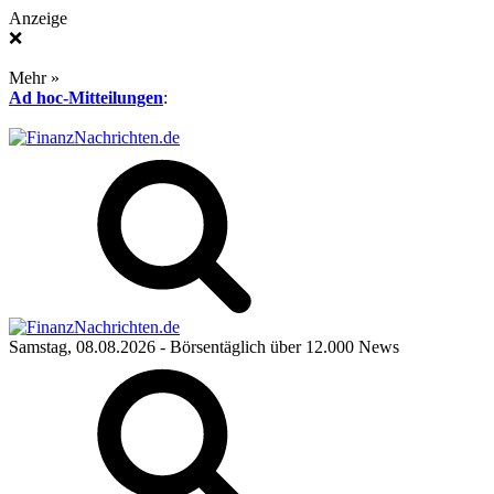
Anzeige
❌
Mehr »
Ad hoc-Mitteilungen
:
Samstag, 08.08.2026
- Börsentäglich über 12.000 News