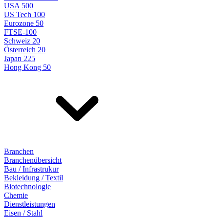
USA 500
US Tech 100
Eurozone 50
FTSE-100
Schweiz 20
Österreich 20
Japan 225
Hong Kong 50
Branchen
Branchenübersicht
Bau / Infrastrukur
Bekleidung / Textil
Biotechnologie
Chemie
Dienstleistungen
Eisen / Stahl