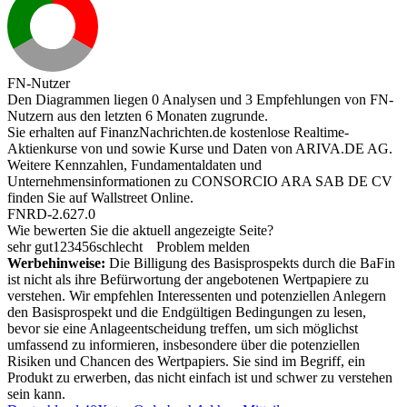
FN-Nutzer
Den Diagrammen liegen 0 Analysen und 3 Empfehlungen von FN-
Nutzern aus den letzten 6 Monaten zugrunde.
Sie erhalten auf FinanzNachrichten.de kostenlose Realtime-
Aktienkurse von
und
sowie Kurse und Daten von
ARIVA.DE AG
.
Weitere Kennzahlen, Fundamentaldaten und
Unternehmensinformationen zu CONSORCIO ARA SAB DE CV
finden Sie auf
Wallstreet Online
.
FNRD-2.627.0
Wie bewerten Sie die aktuell angezeigte Seite?
sehr gut
1
2
3
4
5
6
schlecht
Problem melden
Werbehinweise:
Die Billigung des Basisprospekts durch die BaFin
ist nicht als ihre Befürwortung der angebotenen Wertpapiere zu
verstehen. Wir empfehlen Interessenten und potenziellen Anlegern
den Basisprospekt und die Endgültigen Bedingungen zu lesen,
bevor sie eine Anlageentscheidung treffen, um sich möglichst
umfassend zu informieren, insbesondere über die potenziellen
Risiken und Chancen des Wertpapiers. Sie sind im Begriff, ein
Produkt zu erwerben, das nicht einfach ist und schwer zu verstehen
sein kann.