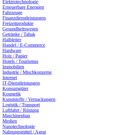
Elektrotechnologie
Erneuerbare Energien
Fahrzeuge
Finanzdienstleistungen
Freizeitprodukte
Gesundheitswesen
Getränke / Tabak
Halbleiter
Handel / E-Commerce
Hardware
Holz / Papier
Hotels / Tourismus
Immobilien
Industrie / Mischkonzerne
Internet
IT-Dienstleistungen
Konsumgüter
Kosmetik
Kunststoffe / Verpackungen
Logistik / Transport
Luftfahrt / Rüstung
Maschinenbau
Medien
Nanotechnologie
Nahrungsmittel / Agrar