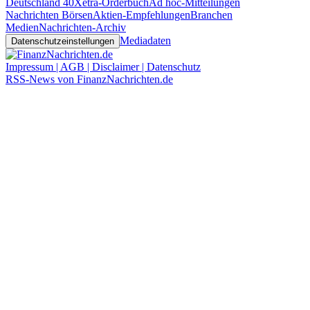
Deutschland 40
Xetra-Orderbuch
Ad hoc-Mitteilungen
Nachrichten Börsen
Aktien-Empfehlungen
Branchen
Medien
Nachrichten-Archiv
Mediadaten
Datenschutzeinstellungen
Impressum | AGB | Disclaimer | Datenschutz
RSS-News von FinanzNachrichten.de