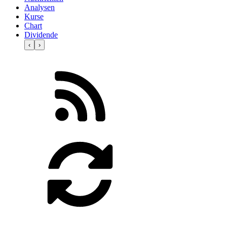
Analysen
Kurse
Chart
Dividende
‹
›