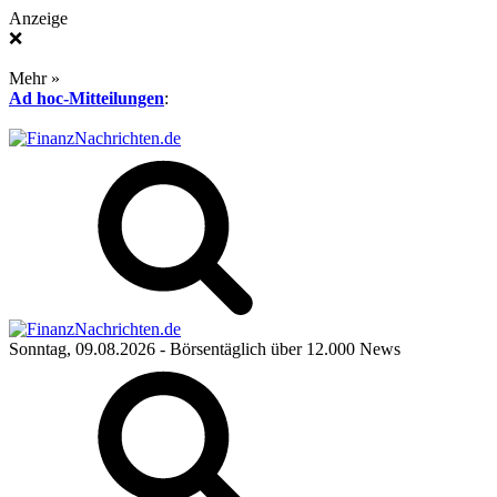
Anzeige
❌
Mehr »
Ad hoc-Mitteilungen
:
Sonntag, 09.08.2026
- Börsentäglich über 12.000 News