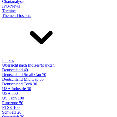
Chartanalysen
IPO-News
Termine
Themen-Dossiers
Indizes
Übersicht nach Indizes/Märkten
Deutschland 40
Deutschland Small Cap 70
Deutschland Mid Cap 50
Deutschland Tech 30
USA Industrie 30
USA 500
US Tech 100
Eurozone 50
FTSE-100
Schweiz 20
Österreich 20