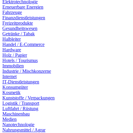
Elektrotechnologie
Erneuerbare Energien
Fahrzeuge
Finanzdienstleistungen
Freizeitprodukte
Gesundheitswesen
Getränke / Tabak
Halbleiter
Handel / E-Commerce
Hardware
Holz / Papier
Hotels / Tourismus
Immobilien
Industrie / Mischkonzerne
Internet
IT-Dienstleistungen
Konsumgüter
Kosmetik
Kunststoffe / Verpackungen
Logistik / Transport
Luftfahrt / Rüstung
Maschinenbau
Medien
Nanotechnologie
Nahrungsmittel / Agrar