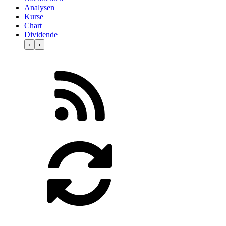
Analysen
Kurse
Chart
Dividende
‹
›