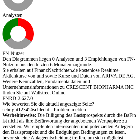
Analysten
FN-Nutzer
Den Diagrammen liegen 0 Analysen und 3 Empfehlungen von FN-
Nutzern aus den letzten 6 Monaten zugrunde.
Sie erhalten auf FinanzNachrichten.de kostenlose Realtime-
Aktienkurse von
und
sowie Kurse und Daten von
ARIVA.DE AG
.
Weitere Kennzahlen, Fundamentaldaten und
Unternehmensinformationen zu CRESCENT BIOPHARMA INC
finden Sie auf
Wallstreet Online
.
FNRD-2.627.0
Wie bewerten Sie die aktuell angezeigte Seite?
sehr gut
1
2
3
4
5
6
schlecht
Problem melden
Werbehinweise:
Die Billigung des Basisprospekts durch die BaFin
ist nicht als ihre Befürwortung der angebotenen Wertpapiere zu
verstehen. Wir empfehlen Interessenten und potenziellen Anlegern
den Basisprospekt und die Endgültigen Bedingungen zu lesen,
bevor sie eine Anlageentscheidung treffen, um sich möglichst