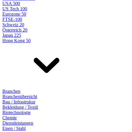
USA 500
US Tech 100
Eurozone 50
FTSE-100
Schweiz 20
Österreich 20
Japan 225
Hong Kong 50
Branchen
Branchenübersicht
Bau / Infrastrukur
Bekleidung / Textil
Biotechnologie
Chemie
Dienstleistungen
Eisen / Stahl