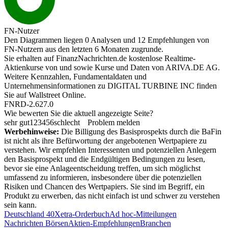
FN-Nutzer
Den Diagrammen liegen 0 Analysen und 12 Empfehlungen von
FN-Nutzern aus den letzten 6 Monaten zugrunde.
Sie erhalten auf FinanzNachrichten.de kostenlose Realtime-
Aktienkurse von
und
sowie Kurse und Daten von
ARIVA.DE AG
.
Weitere Kennzahlen, Fundamentaldaten und
Unternehmensinformationen zu DIGITAL TURBINE INC finden
Sie auf
Wallstreet Online
.
FNRD-2.627.0
Wie bewerten Sie die aktuell angezeigte Seite?
sehr gut
1
2
3
4
5
6
schlecht
Problem melden
Werbehinweise:
Die Billigung des Basisprospekts durch die BaFin
ist nicht als ihre Befürwortung der angebotenen Wertpapiere zu
verstehen. Wir empfehlen Interessenten und potenziellen Anlegern
den Basisprospekt und die Endgültigen Bedingungen zu lesen,
bevor sie eine Anlageentscheidung treffen, um sich möglichst
umfassend zu informieren, insbesondere über die potenziellen
Risiken und Chancen des Wertpapiers. Sie sind im Begriff, ein
Produkt zu erwerben, das nicht einfach ist und schwer zu verstehen
sein kann.
Deutschland 40
Xetra-Orderbuch
Ad hoc-Mitteilungen
Nachrichten Börsen
Aktien-Empfehlungen
Branchen