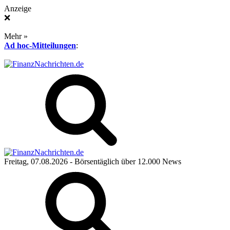
Anzeige
❌
Mehr »
Ad hoc-Mitteilungen
:
Freitag, 07.08.2026
- Börsentäglich über 12.000 News