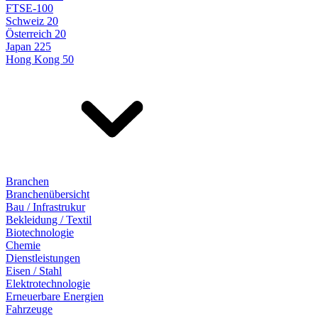
FTSE-100
Schweiz 20
Österreich 20
Japan 225
Hong Kong 50
Branchen
Branchenübersicht
Bau / Infrastrukur
Bekleidung / Textil
Biotechnologie
Chemie
Dienstleistungen
Eisen / Stahl
Elektrotechnologie
Erneuerbare Energien
Fahrzeuge