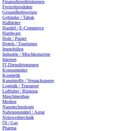
Finanzdienstleistungen
Freizeitprodukte
Gesundheitswesen
Getränke / Tabak
Halbleiter
Handel / E-Commerce
Hardware
Holz / Papier
Hotels / Tourismus
Immobilien
Industrie / Mischkonzerne
Internet
IT-Dienstleistungen
Konsumgüter
Kosmetik
Kunststoffe / Verpackungen
Logistik / Transport
Luftfahrt / Rüstung
Maschinenbau
Medien
Nanotechnologie
Nahrungsmittel / Agrar
Netzwerktechnik
Öl / Gas
Pharma