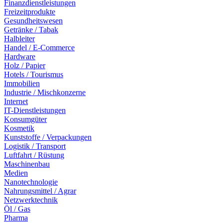
Finanzdienstleistungen
Freizeitprodukte
Gesundheitswesen
Getränke / Tabak
Halbleiter
Handel / E-Commerce
Hardware
Holz / Papier
Hotels / Tourismus
Immobilien
Industrie / Mischkonzerne
Internet
IT-Dienstleistungen
Konsumgüter
Kosmetik
Kunststoffe / Verpackungen
Logistik / Transport
Luftfahrt / Rüstung
Maschinenbau
Medien
Nanotechnologie
Nahrungsmittel / Agrar
Netzwerktechnik
Öl / Gas
Pharma