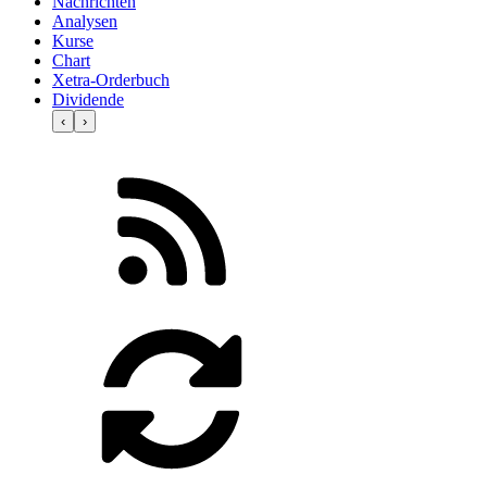
Nachrichten
Analysen
Kurse
Chart
Xetra-Orderbuch
Dividende
‹
›