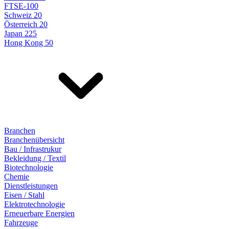
FTSE-100
Schweiz 20
Österreich 20
Japan 225
Hong Kong 50
Branchen
Branchenübersicht
Bau / Infrastrukur
Bekleidung / Textil
Biotechnologie
Chemie
Dienstleistungen
Eisen / Stahl
Elektrotechnologie
Erneuerbare Energien
Fahrzeuge