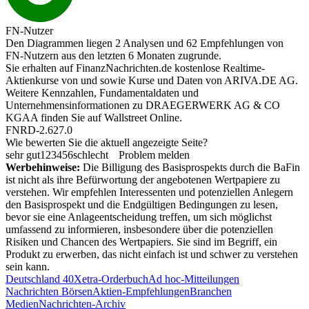
FN-Nutzer
Den Diagrammen liegen 2 Analysen und 62 Empfehlungen von
FN-Nutzern aus den letzten 6 Monaten zugrunde.
Sie erhalten auf FinanzNachrichten.de kostenlose Realtime-
Aktienkurse von
und
sowie Kurse und Daten von
ARIVA.DE AG
.
Weitere Kennzahlen, Fundamentaldaten und
Unternehmensinformationen zu DRAEGERWERK AG & CO
KGAA finden Sie auf
Wallstreet Online
.
FNRD-2.627.0
Wie bewerten Sie die aktuell angezeigte Seite?
sehr gut
1
2
3
4
5
6
schlecht
Problem melden
Werbehinweise:
Die Billigung des Basisprospekts durch die BaFin
ist nicht als ihre Befürwortung der angebotenen Wertpapiere zu
verstehen. Wir empfehlen Interessenten und potenziellen Anlegern
den Basisprospekt und die Endgültigen Bedingungen zu lesen,
bevor sie eine Anlageentscheidung treffen, um sich möglichst
umfassend zu informieren, insbesondere über die potenziellen
Risiken und Chancen des Wertpapiers. Sie sind im Begriff, ein
Produkt zu erwerben, das nicht einfach ist und schwer zu verstehen
sein kann.
Deutschland 40
Xetra-Orderbuch
Ad hoc-Mitteilungen
Nachrichten Börsen
Aktien-Empfehlungen
Branchen
Medien
Nachrichten-Archiv