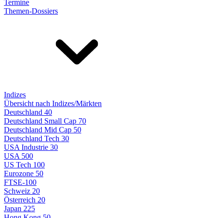
Termine
Themen-Dossiers
Indizes
Übersicht nach Indizes/Märkten
Deutschland 40
Deutschland Small Cap 70
Deutschland Mid Cap 50
Deutschland Tech 30
USA Industrie 30
USA 500
US Tech 100
Eurozone 50
FTSE-100
Schweiz 20
Österreich 20
Japan 225
Hong Kong 50