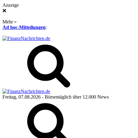
Anzeige
❌
Mehr »
Ad hoc-Mitteilungen
:
Freitag, 07.08.2026
- Börsentäglich über 12.000 News