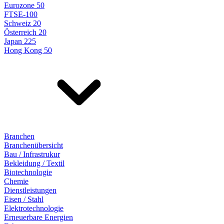
Eurozone 50
FTSE-100
Schweiz 20
Österreich 20
Japan 225
Hong Kong 50
Branchen
Branchenübersicht
Bau / Infrastrukur
Bekleidung / Textil
Biotechnologie
Chemie
Dienstleistungen
Eisen / Stahl
Elektrotechnologie
Erneuerbare Energien