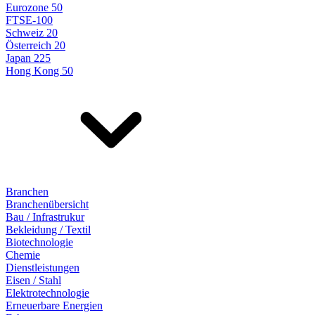
Eurozone 50
FTSE-100
Schweiz 20
Österreich 20
Japan 225
Hong Kong 50
Branchen
Branchenübersicht
Bau / Infrastrukur
Bekleidung / Textil
Biotechnologie
Chemie
Dienstleistungen
Eisen / Stahl
Elektrotechnologie
Erneuerbare Energien