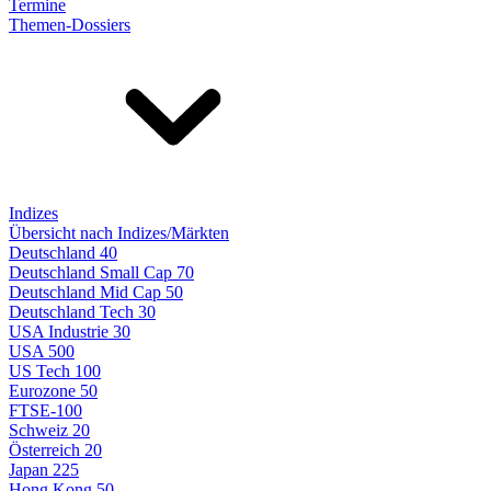
Termine
Themen-Dossiers
Indizes
Übersicht nach Indizes/Märkten
Deutschland 40
Deutschland Small Cap 70
Deutschland Mid Cap 50
Deutschland Tech 30
USA Industrie 30
USA 500
US Tech 100
Eurozone 50
FTSE-100
Schweiz 20
Österreich 20
Japan 225
Hong Kong 50