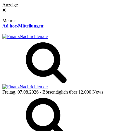
Anzeige
❌
Mehr »
Ad hoc-Mitteilungen
:
Freitag, 07.08.2026
- Börsentäglich über 12.000 News