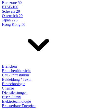
Eurozone 50
FTSE-100
Schweiz 20
Österreich 20
Japan 225
Hong Kong 50
Branchen
Branchenübersicht
Bau / Infrastrukur
Bekleidung / Textil
Biotechnologie
Chemie
Dienstleistungen
Eisen / Stahl
Elektrotechnologie
Erneuerbare Energien