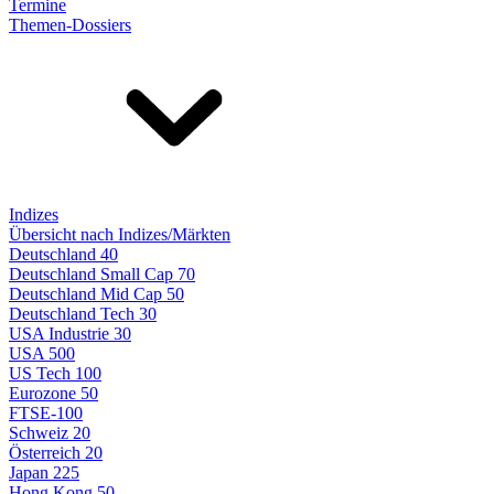
Termine
Themen-Dossiers
Indizes
Übersicht nach Indizes/Märkten
Deutschland 40
Deutschland Small Cap 70
Deutschland Mid Cap 50
Deutschland Tech 30
USA Industrie 30
USA 500
US Tech 100
Eurozone 50
FTSE-100
Schweiz 20
Österreich 20
Japan 225
Hong Kong 50