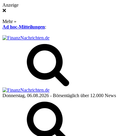
Anzeige
❌
Mehr »
Ad hoc-Mitteilungen
:
Donnerstag, 06.08.2026
- Börsentäglich über 12.000 News