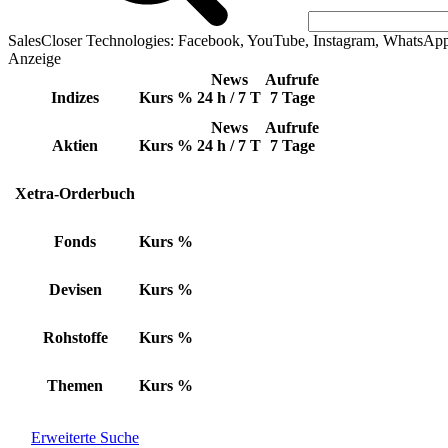
SalesCloser Technologies: Facebook, YouTube, Instagram, WhatsAp
Anzeige
News
Aufrufe
Indizes
Kurs
%
24 h / 7 T
7 Tage
News
Aufrufe
Aktien
Kurs
%
24 h / 7 T
7 Tage
Xetra-Orderbuch
Fonds
Kurs
%
Devisen
Kurs
%
Rohstoffe
Kurs
%
Themen
Kurs
%
Erweiterte Suche