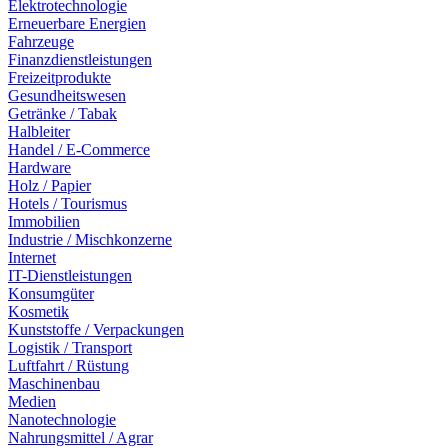
Elektrotechnologie
Erneuerbare Energien
Fahrzeuge
Finanzdienstleistungen
Freizeitprodukte
Gesundheitswesen
Getränke / Tabak
Halbleiter
Handel / E-Commerce
Hardware
Holz / Papier
Hotels / Tourismus
Immobilien
Industrie / Mischkonzerne
Internet
IT-Dienstleistungen
Konsumgüter
Kosmetik
Kunststoffe / Verpackungen
Logistik / Transport
Luftfahrt / Rüstung
Maschinenbau
Medien
Nanotechnologie
Nahrungsmittel / Agrar