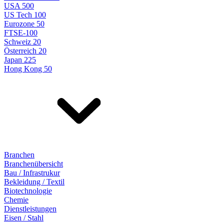
USA 500
US Tech 100
Eurozone 50
FTSE-100
Schweiz 20
Österreich 20
Japan 225
Hong Kong 50
Branchen
Branchenübersicht
Bau / Infrastrukur
Bekleidung / Textil
Biotechnologie
Chemie
Dienstleistungen
Eisen / Stahl