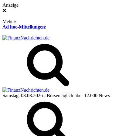
Anzeige
❌
Mehr »
Ad hoc-Mitteilungen
:
Samstag, 08.08.2026
- Börsentäglich über 12.000 News