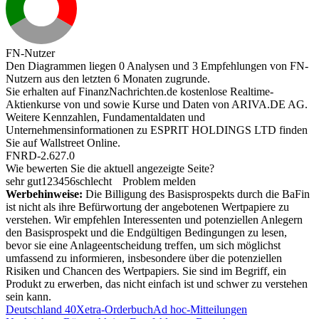
FN-Nutzer
Den Diagrammen liegen 0 Analysen und 3 Empfehlungen von FN-
Nutzern aus den letzten 6 Monaten zugrunde.
Sie erhalten auf FinanzNachrichten.de kostenlose Realtime-
Aktienkurse von
und
sowie Kurse und Daten von
ARIVA.DE AG
.
Weitere Kennzahlen, Fundamentaldaten und
Unternehmensinformationen zu ESPRIT HOLDINGS LTD finden
Sie auf
Wallstreet Online
.
FNRD-2.627.0
Wie bewerten Sie die aktuell angezeigte Seite?
sehr gut
1
2
3
4
5
6
schlecht
Problem melden
Werbehinweise:
Die Billigung des Basisprospekts durch die BaFin
ist nicht als ihre Befürwortung der angebotenen Wertpapiere zu
verstehen. Wir empfehlen Interessenten und potenziellen Anlegern
den Basisprospekt und die Endgültigen Bedingungen zu lesen,
bevor sie eine Anlageentscheidung treffen, um sich möglichst
umfassend zu informieren, insbesondere über die potenziellen
Risiken und Chancen des Wertpapiers. Sie sind im Begriff, ein
Produkt zu erwerben, das nicht einfach ist und schwer zu verstehen
sein kann.
Deutschland 40
Xetra-Orderbuch
Ad hoc-Mitteilungen