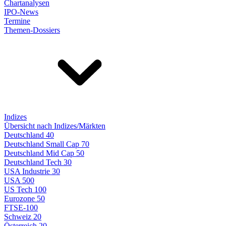
Chartanalysen
IPO-News
Termine
Themen-Dossiers
Indizes
Übersicht nach Indizes/Märkten
Deutschland 40
Deutschland Small Cap 70
Deutschland Mid Cap 50
Deutschland Tech 30
USA Industrie 30
USA 500
US Tech 100
Eurozone 50
FTSE-100
Schweiz 20
Österreich 20