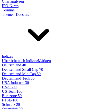
Chartanalysen
IPO-News
Termine
Themen-Dossiers
Indizes
Übersicht nach Indizes/Märkten
Deutschland 40
Deutschland Small Cap 70
Deutschland Mid Cap 50
Deutschland Tech 30
USA Industrie 30
USA 500
US Tech 100
Eurozone 50
FTSE-100
Schweiz 20
Österreich 20