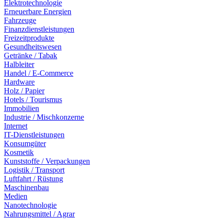
Elektrotechnologie
Erneuerbare Energien
Fahrzeuge
Finanzdienstleistungen
Freizeitprodukte
Gesundheitswesen
Getränke / Tabak
Halbleiter
Handel / E-Commerce
Hardware
Holz / Papier
Hotels / Tourismus
Immobilien
Industrie / Mischkonzerne
Internet
IT-Dienstleistungen
Konsumgüter
Kosmetik
Kunststoffe / Verpackungen
Logistik / Transport
Luftfahrt / Rüstung
Maschinenbau
Medien
Nanotechnologie
Nahrungsmittel / Agrar