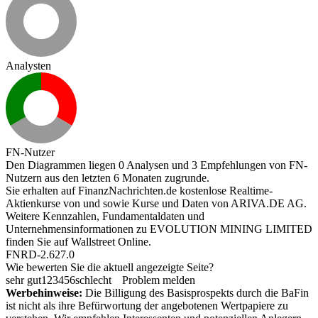
Analysten
FN-Nutzer
Den Diagrammen liegen 0 Analysen und 3 Empfehlungen von FN-
Nutzern aus den letzten 6 Monaten zugrunde.
Sie erhalten auf FinanzNachrichten.de kostenlose Realtime-
Aktienkurse von
und
sowie Kurse und Daten von
ARIVA.DE AG
.
Weitere Kennzahlen, Fundamentaldaten und
Unternehmensinformationen zu EVOLUTION MINING LIMITED
finden Sie auf
Wallstreet Online
.
FNRD-2.627.0
Wie bewerten Sie die aktuell angezeigte Seite?
sehr gut
1
2
3
4
5
6
schlecht
Problem melden
Werbehinweise:
Die Billigung des Basisprospekts durch die BaFin
ist nicht als ihre Befürwortung der angebotenen Wertpapiere zu