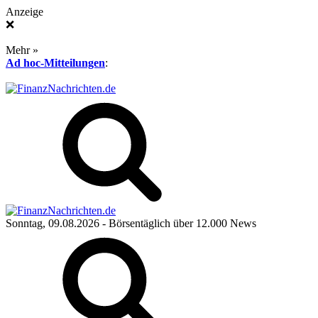
Anzeige
❌
Mehr »
Ad hoc-Mitteilungen
:
Sonntag, 09.08.2026
- Börsentäglich über 12.000 News