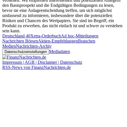
verstehen. Wir empfehlen Interessenten und potenziellen Anlegern
den Basisprospekt und die Endgültigen Bedingungen zu lesen,
bevor sie eine Anlageentscheidung treffen, um sich möglichst
umfassend zu informieren, insbesondere über die potenziellen
Risiken und Chancen des Wertpapiers. Sie sind im Begriff, ein
Produkt zu erwerben, das nicht einfach ist und schwer zu verstehen
sein kann.
Deutschland 40
Xetra-Orderbuch
Ad hoc-Mitteilungen
Nachrichten Börsen
Aktien-Empfehlungen
Branchen
Medien
Nachrichten-Archiv
Mediadaten
Datenschutzeinstellungen
Impressum | AGB | Disclaimer | Datenschutz
RSS-News von FinanzNachrichten.de