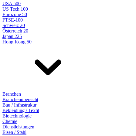
USA 500
US Tech 100
Eurozone 50
FTSE-100
Schweiz 20
Österreich 20
Japan 225
Hong Kong 50
Branchen
Branchenübersicht
Bau / Infrastrukur
Bekleidung / Textil
Biotechnologie
Chemie
Dienstleistungen
Eisen / Stahl