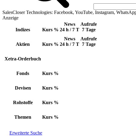
SalesCloser Technologies: Facebook, YouTube, Instagram, WhatsAp
Anzeige
News
Aufrufe
Indizes
Kurs
%
24 h / 7 T
7 Tage
News
Aufrufe
Aktien
Kurs
%
24 h / 7 T
7 Tage
Xetra-Orderbuch
Fonds
Kurs
%
Devisen
Kurs
%
Rohstoffe
Kurs
%
Themen
Kurs
%
Erweiterte Suche