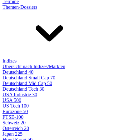
Termine
Themen-Dossiers
Indizes
Übersicht nach Indizes/Märkten
Deutschland 40
Deutschland Small Cap 70
Deutschland Mid Cap 50
Deutschland Tech 30
USA Industrie 30
USA 500
US Tech 100
Eurozone 50
FTSE-100
Schweiz 20
Österreich 20
Japan 225
Hong Kong 50