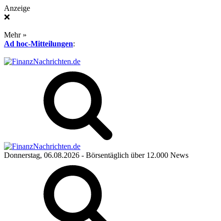
Anzeige
❌
Mehr »
Ad hoc-Mitteilungen
:
Donnerstag, 06.08.2026
- Börsentäglich über 12.000 News