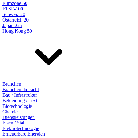
Eurozone 50
FTSE-100
Schweiz 20
Österreich 20
Japan 225
Hong Kong 50
Branchen
Branchenübersicht
Bau / Infrastrukur
Bekleidung / Textil
Biotechnologie
Chemie
Dienstleistungen
Eisen / Stahl
Elektrotechnologie
Erneuerbare Energien