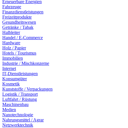
Erneuerbare Energien
Fahrzeuge
Finanzdienstleistungen
Freizeitprodukte
Gesundheitswesen
Getränke / Tabak
Halbleiter
Handel / E-Commerce
Hardware
Holz / Papier
Hotels / Tourismus
Immobilien
Industrie / Mischkonzerne
Internet
IT-Dienstleistungen
Konsumgüter
Kosmetik
Kunststoffe / Verpackungen
Logistik / Transport
Luftfahrt / Rüstung
Maschinenbau
Medien
Nanotechnologie
Nahrungsmittel / Agrar
Netzwerktechnik