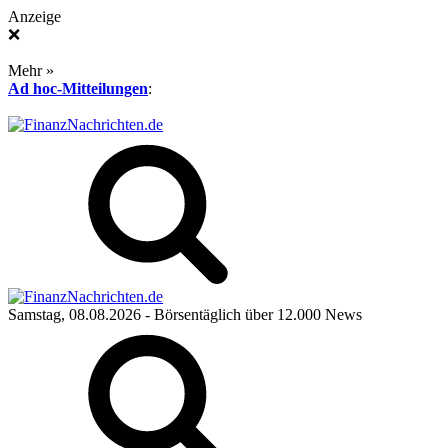
Anzeige
❌
Mehr »
Ad hoc-Mitteilungen
:
Samstag, 08.08.2026
- Börsentäglich über 12.000 News