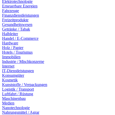
Elektrotechnologie
Erneuerbare Energien
Fahrzeuge
Finanzdienstleistungen
Freizeitprodukte
Gesundheitswesen
Getränke / Tabak
Halbleiter
Handel / E-Commerce
Hardware
Holz / Papier
Hotels / Tourismus
Immobilien
Industrie / Mischkonzerne
Internet
IT-Dienstleistungen
Konsumgüter
Kosmetik
Kunststoffe / Verpackungen
Logistik / Transport
Luftfahrt / Rüstung
Maschinenbau
Medien
Nanotechnologie
Nahrungsmittel / Agrar