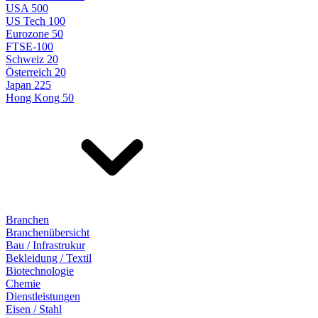
USA 500
US Tech 100
Eurozone 50
FTSE-100
Schweiz 20
Österreich 20
Japan 225
Hong Kong 50
Branchen
Branchenübersicht
Bau / Infrastrukur
Bekleidung / Textil
Biotechnologie
Chemie
Dienstleistungen
Eisen / Stahl