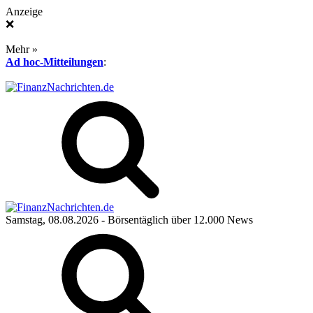
Anzeige
❌
Mehr »
Ad hoc-Mitteilungen
:
Samstag, 08.08.2026
- Börsentäglich über 12.000 News