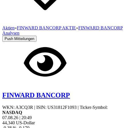
Aktien
»
FINWARD BANCORP AKTIE
»
FINWARD BANCORP
Analysen
Push Mitteilungen
FINWARD BANCORP
WKN: A3CQ3R
|
ISIN: US31812F1093
|
Ticker-Symbol:
NASDAQ
07.08.26
|
20:49
44,340
US-Dollar
-0,38 %
-0,170