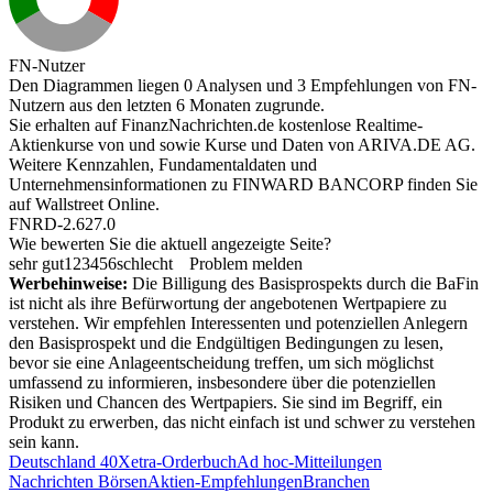
FN-Nutzer
Den Diagrammen liegen 0 Analysen und 3 Empfehlungen von FN-
Nutzern aus den letzten 6 Monaten zugrunde.
Sie erhalten auf FinanzNachrichten.de kostenlose Realtime-
Aktienkurse von
und
sowie Kurse und Daten von
ARIVA.DE AG
.
Weitere Kennzahlen, Fundamentaldaten und
Unternehmensinformationen zu FINWARD BANCORP finden Sie
auf
Wallstreet Online
.
FNRD-2.627.0
Wie bewerten Sie die aktuell angezeigte Seite?
sehr gut
1
2
3
4
5
6
schlecht
Problem melden
Werbehinweise:
Die Billigung des Basisprospekts durch die BaFin
ist nicht als ihre Befürwortung der angebotenen Wertpapiere zu
verstehen. Wir empfehlen Interessenten und potenziellen Anlegern
den Basisprospekt und die Endgültigen Bedingungen zu lesen,
bevor sie eine Anlageentscheidung treffen, um sich möglichst
umfassend zu informieren, insbesondere über die potenziellen
Risiken und Chancen des Wertpapiers. Sie sind im Begriff, ein
Produkt zu erwerben, das nicht einfach ist und schwer zu verstehen
sein kann.
Deutschland 40
Xetra-Orderbuch
Ad hoc-Mitteilungen
Nachrichten Börsen
Aktien-Empfehlungen
Branchen