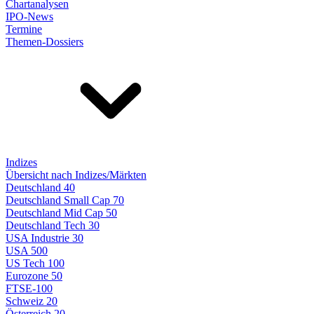
Chartanalysen
IPO-News
Termine
Themen-Dossiers
Indizes
Übersicht nach Indizes/Märkten
Deutschland 40
Deutschland Small Cap 70
Deutschland Mid Cap 50
Deutschland Tech 30
USA Industrie 30
USA 500
US Tech 100
Eurozone 50
FTSE-100
Schweiz 20
Österreich 20