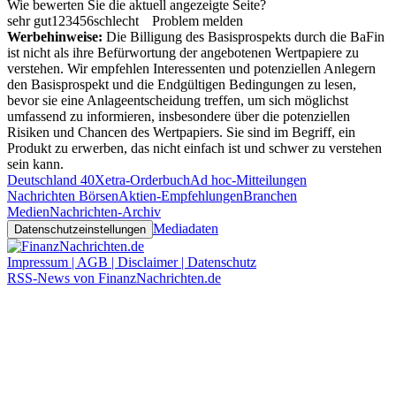
Wie bewerten Sie die aktuell angezeigte Seite?
sehr gut
1
2
3
4
5
6
schlecht
Problem melden
Werbehinweise:
Die Billigung des Basisprospekts durch die BaFin
ist nicht als ihre Befürwortung der angebotenen Wertpapiere zu
verstehen. Wir empfehlen Interessenten und potenziellen Anlegern
den Basisprospekt und die Endgültigen Bedingungen zu lesen,
bevor sie eine Anlageentscheidung treffen, um sich möglichst
umfassend zu informieren, insbesondere über die potenziellen
Risiken und Chancen des Wertpapiers. Sie sind im Begriff, ein
Produkt zu erwerben, das nicht einfach ist und schwer zu verstehen
sein kann.
Deutschland 40
Xetra-Orderbuch
Ad hoc-Mitteilungen
Nachrichten Börsen
Aktien-Empfehlungen
Branchen
Medien
Nachrichten-Archiv
Mediadaten
Datenschutzeinstellungen
Impressum | AGB | Disclaimer | Datenschutz
RSS-News von FinanzNachrichten.de