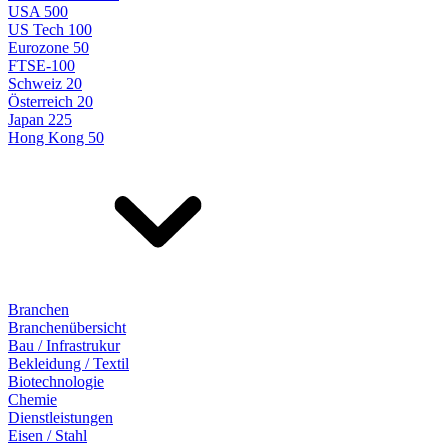
USA 500
US Tech 100
Eurozone 50
FTSE-100
Schweiz 20
Österreich 20
Japan 225
Hong Kong 50
Branchen
Branchenübersicht
Bau / Infrastrukur
Bekleidung / Textil
Biotechnologie
Chemie
Dienstleistungen
Eisen / Stahl