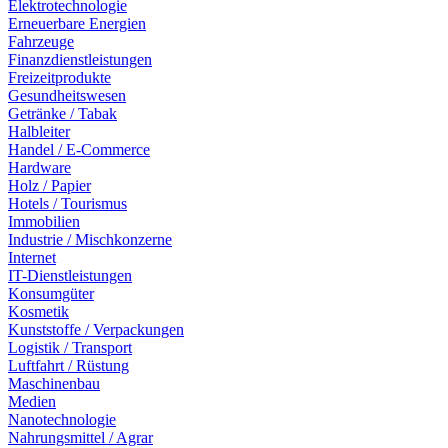
Elektrotechnologie
Erneuerbare Energien
Fahrzeuge
Finanzdienstleistungen
Freizeitprodukte
Gesundheitswesen
Getränke / Tabak
Halbleiter
Handel / E-Commerce
Hardware
Holz / Papier
Hotels / Tourismus
Immobilien
Industrie / Mischkonzerne
Internet
IT-Dienstleistungen
Konsumgüter
Kosmetik
Kunststoffe / Verpackungen
Logistik / Transport
Luftfahrt / Rüstung
Maschinenbau
Medien
Nanotechnologie
Nahrungsmittel / Agrar