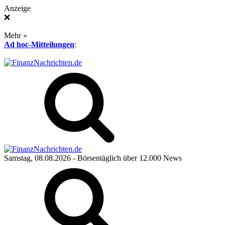
Anzeige
❌
Mehr »
Ad hoc-Mitteilungen
:
Samstag, 08.08.2026
- Börsentäglich über 12.000 News