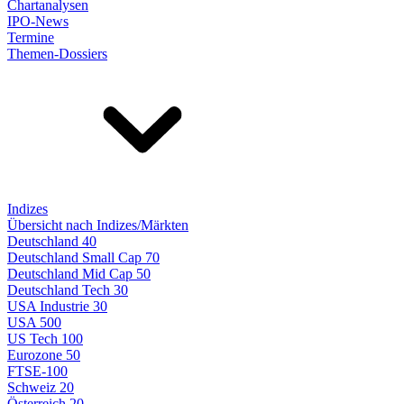
Chartanalysen
IPO-News
Termine
Themen-Dossiers
Indizes
Übersicht nach Indizes/Märkten
Deutschland 40
Deutschland Small Cap 70
Deutschland Mid Cap 50
Deutschland Tech 30
USA Industrie 30
USA 500
US Tech 100
Eurozone 50
FTSE-100
Schweiz 20
Österreich 20