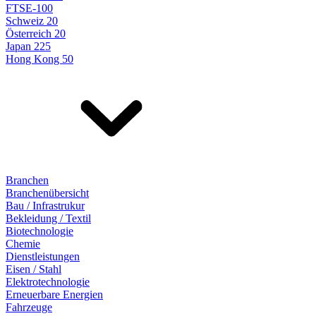
FTSE-100
Schweiz 20
Österreich 20
Japan 225
Hong Kong 50
Branchen
Branchenübersicht
Bau / Infrastrukur
Bekleidung / Textil
Biotechnologie
Chemie
Dienstleistungen
Eisen / Stahl
Elektrotechnologie
Erneuerbare Energien
Fahrzeuge