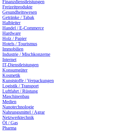
Finanzdienstleistungen
Freizeitprodukte
Gesundheitswesen
Getränke / Tabak
Halbleiter
Handel / E-Commerce
Hardware
Holz / Papier
Hotels / Tourismus
Immobilien
Industrie / Mischkonzerne
Internet
IT-Dienstleistungen
Konsumgüter
Kosmetik
Kunststoffe / Verpackungen
Logistik / Transport
Luftfahrt / Rüstung
Maschinenbau
Medien
Nanotechnologie
Nahrungsmittel / Agrar
Netzwerktechnik
Öl / Gas
Pharma