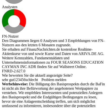
Analysten
FN-Nutzer
Den Diagrammen liegen 0 Analysen und 3 Empfehlungen von FN-
Nutzern aus den letzten 6 Monaten zugrunde.
Sie erhalten auf FinanzNachrichten.de kostenlose Realtime-
Aktienkurse von
und
sowie Kurse und Daten von
ARIVA.DE AG
.
Weitere Kennzahlen, Fundamentaldaten und
Unternehmensinformationen zu FOUR SEASONS EDUCATION
CAYMAN INC ADR finden Sie auf
Wallstreet Online
.
FNRD-2.627.0
Wie bewerten Sie die aktuell angezeigte Seite?
sehr gut
1
2
3
4
5
6
schlecht
Problem melden
Werbehinweise:
Die Billigung des Basisprospekts durch die BaFin
ist nicht als ihre Befürwortung der angebotenen Wertpapiere zu
verstehen. Wir empfehlen Interessenten und potenziellen Anlegern
den Basisprospekt und die Endgültigen Bedingungen zu lesen,
bevor sie eine Anlageentscheidung treffen, um sich möglichst
umfassend zu informieren, insbesondere über die potenziellen