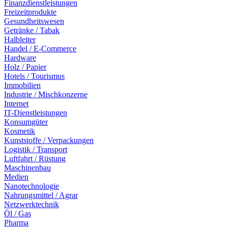
Finanzdienstleistungen
Freizeitprodukte
Gesundheitswesen
Getränke / Tabak
Halbleiter
Handel / E-Commerce
Hardware
Holz / Papier
Hotels / Tourismus
Immobilien
Industrie / Mischkonzerne
Internet
IT-Dienstleistungen
Konsumgüter
Kosmetik
Kunststoffe / Verpackungen
Logistik / Transport
Luftfahrt / Rüstung
Maschinenbau
Medien
Nanotechnologie
Nahrungsmittel / Agrar
Netzwerktechnik
Öl / Gas
Pharma