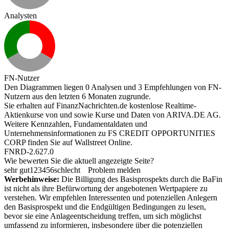
Analysten
FN-Nutzer
Den Diagrammen liegen 0 Analysen und 3 Empfehlungen von FN-
Nutzern aus den letzten 6 Monaten zugrunde.
Sie erhalten auf FinanzNachrichten.de kostenlose Realtime-
Aktienkurse von
und
sowie Kurse und Daten von
ARIVA.DE AG
.
Weitere Kennzahlen, Fundamentaldaten und
Unternehmensinformationen zu FS CREDIT OPPORTUNITIES
CORP finden Sie auf
Wallstreet Online
.
FNRD-2.627.0
Wie bewerten Sie die aktuell angezeigte Seite?
sehr gut
1
2
3
4
5
6
schlecht
Problem melden
Werbehinweise:
Die Billigung des Basisprospekts durch die BaFin
ist nicht als ihre Befürwortung der angebotenen Wertpapiere zu
verstehen. Wir empfehlen Interessenten und potenziellen Anlegern
den Basisprospekt und die Endgültigen Bedingungen zu lesen,
bevor sie eine Anlageentscheidung treffen, um sich möglichst
umfassend zu informieren, insbesondere über die potenziellen