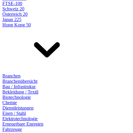
FTSE-100
Schweiz 20
Österreich 20
Japan 225
Hong Kong 50
Branchen
Branchenübersicht
Bau / Infrastrukur
Bekleidung / Textil
Biotechnologie
Chemie
Dienstleistungen
Eisen / Stahl
Elektrotechnologie
Erneuerbare Energien
Fahrzeuge