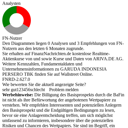
Analysten
FN-Nutzer
Den Diagrammen liegen 0 Analysen und 3 Empfehlungen von FN-
Nutzern aus den letzten 6 Monaten zugrunde.
Sie erhalten auf FinanzNachrichten.de kostenlose Realtime-
Aktienkurse von
und
sowie Kurse und Daten von
ARIVA.DE AG
.
Weitere Kennzahlen, Fundamentaldaten und
Unternehmensinformationen zu GARUDA INDONESIA
PERSERO TBK finden Sie auf
Wallstreet Online
.
FNRD-2.627.0
Wie bewerten Sie die aktuell angezeigte Seite?
sehr gut
1
2
3
4
5
6
schlecht
Problem melden
Werbehinweise:
Die Billigung des Basisprospekts durch die BaFin
ist nicht als ihre Befürwortung der angebotenen Wertpapiere zu
verstehen. Wir empfehlen Interessenten und potenziellen Anlegern
den Basisprospekt und die Endgültigen Bedingungen zu lesen,
bevor sie eine Anlageentscheidung treffen, um sich möglichst
umfassend zu informieren, insbesondere über die potenziellen
Risiken und Chancen des Wertpapiers. Sie sind im Begriff, ein