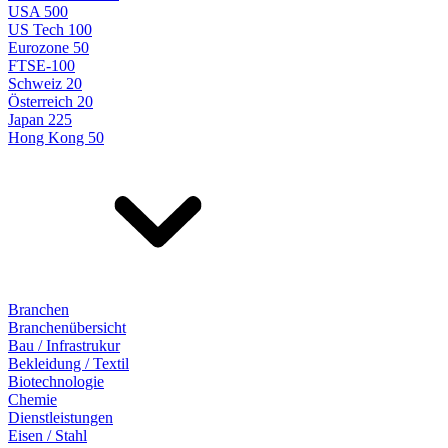
USA 500
US Tech 100
Eurozone 50
FTSE-100
Schweiz 20
Österreich 20
Japan 225
Hong Kong 50
Branchen
Branchenübersicht
Bau / Infrastrukur
Bekleidung / Textil
Biotechnologie
Chemie
Dienstleistungen
Eisen / Stahl