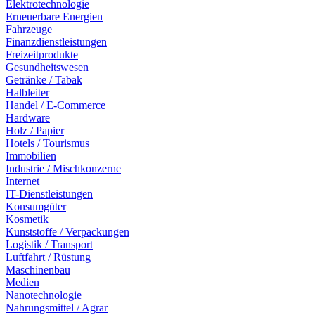
Elektrotechnologie
Erneuerbare Energien
Fahrzeuge
Finanzdienstleistungen
Freizeitprodukte
Gesundheitswesen
Getränke / Tabak
Halbleiter
Handel / E-Commerce
Hardware
Holz / Papier
Hotels / Tourismus
Immobilien
Industrie / Mischkonzerne
Internet
IT-Dienstleistungen
Konsumgüter
Kosmetik
Kunststoffe / Verpackungen
Logistik / Transport
Luftfahrt / Rüstung
Maschinenbau
Medien
Nanotechnologie
Nahrungsmittel / Agrar