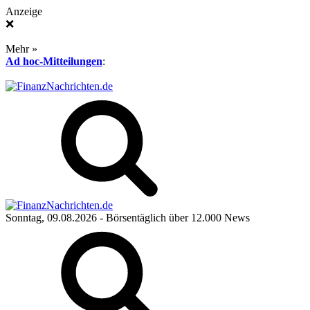
Anzeige
❌
Mehr »
Ad hoc-Mitteilungen
:
Sonntag, 09.08.2026
- Börsentäglich über 12.000 News