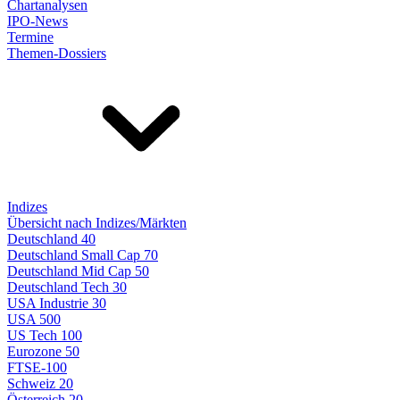
Chartanalysen
IPO-News
Termine
Themen-Dossiers
Indizes
Übersicht nach Indizes/Märkten
Deutschland 40
Deutschland Small Cap 70
Deutschland Mid Cap 50
Deutschland Tech 30
USA Industrie 30
USA 500
US Tech 100
Eurozone 50
FTSE-100
Schweiz 20
Österreich 20