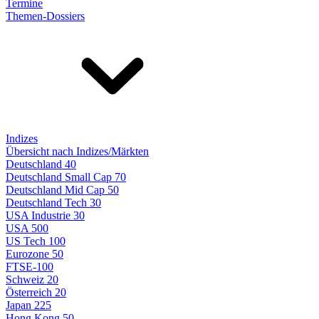
Termine
Themen-Dossiers
Indizes
Übersicht nach Indizes/Märkten
Deutschland 40
Deutschland Small Cap 70
Deutschland Mid Cap 50
Deutschland Tech 30
USA Industrie 30
USA 500
US Tech 100
Eurozone 50
FTSE-100
Schweiz 20
Österreich 20
Japan 225
Hong Kong 50