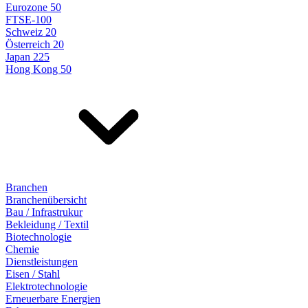
Eurozone 50
FTSE-100
Schweiz 20
Österreich 20
Japan 225
Hong Kong 50
Branchen
Branchenübersicht
Bau / Infrastrukur
Bekleidung / Textil
Biotechnologie
Chemie
Dienstleistungen
Eisen / Stahl
Elektrotechnologie
Erneuerbare Energien