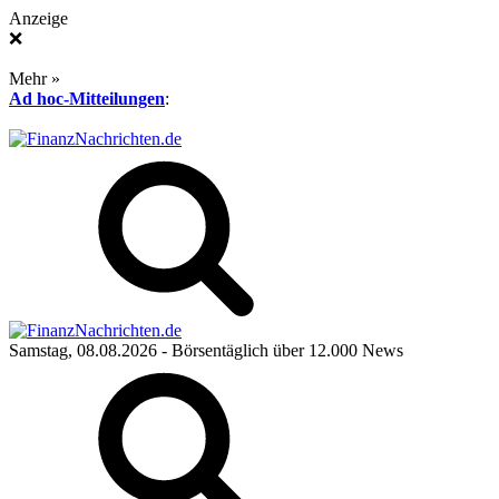
Anzeige
❌
Mehr »
Ad hoc-Mitteilungen
:
Samstag, 08.08.2026
- Börsentäglich über 12.000 News