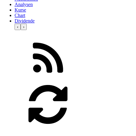
Analysen
Kurse
Chart
Dividende
‹
›