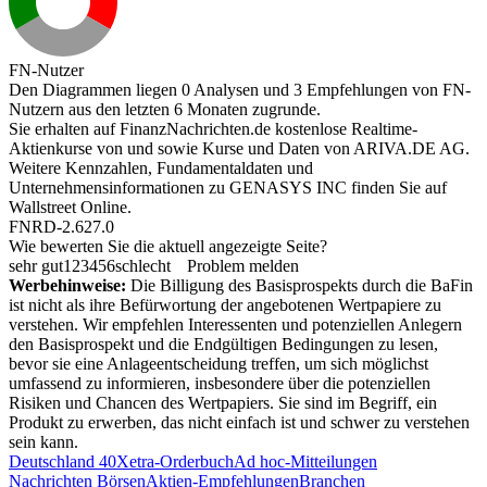
FN-Nutzer
Den Diagrammen liegen 0 Analysen und 3 Empfehlungen von FN-
Nutzern aus den letzten 6 Monaten zugrunde.
Sie erhalten auf FinanzNachrichten.de kostenlose Realtime-
Aktienkurse von
und
sowie Kurse und Daten von
ARIVA.DE AG
.
Weitere Kennzahlen, Fundamentaldaten und
Unternehmensinformationen zu GENASYS INC finden Sie auf
Wallstreet Online
.
FNRD-2.627.0
Wie bewerten Sie die aktuell angezeigte Seite?
sehr gut
1
2
3
4
5
6
schlecht
Problem melden
Werbehinweise:
Die Billigung des Basisprospekts durch die BaFin
ist nicht als ihre Befürwortung der angebotenen Wertpapiere zu
verstehen. Wir empfehlen Interessenten und potenziellen Anlegern
den Basisprospekt und die Endgültigen Bedingungen zu lesen,
bevor sie eine Anlageentscheidung treffen, um sich möglichst
umfassend zu informieren, insbesondere über die potenziellen
Risiken und Chancen des Wertpapiers. Sie sind im Begriff, ein
Produkt zu erwerben, das nicht einfach ist und schwer zu verstehen
sein kann.
Deutschland 40
Xetra-Orderbuch
Ad hoc-Mitteilungen
Nachrichten Börsen
Aktien-Empfehlungen
Branchen