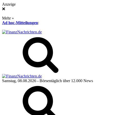
Anzeige
❌
Mehr »
Ad hoc-Mitteilungen
:
Samstag, 08.08.2026
- Börsentäglich über 12.000 News