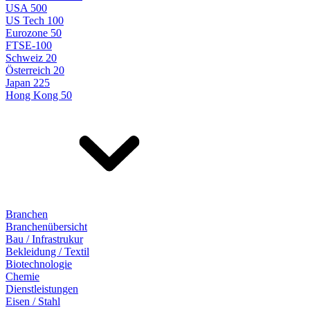
USA 500
US Tech 100
Eurozone 50
FTSE-100
Schweiz 20
Österreich 20
Japan 225
Hong Kong 50
Branchen
Branchenübersicht
Bau / Infrastrukur
Bekleidung / Textil
Biotechnologie
Chemie
Dienstleistungen
Eisen / Stahl