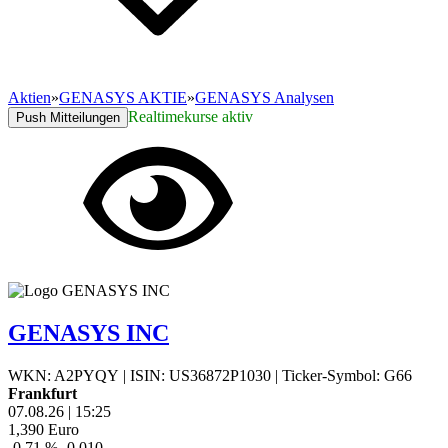
Aktien
»
GENASYS AKTIE
»
GENASYS Analysen
Realtimekurse aktiv
Push Mitteilungen
GENASYS INC
WKN: A2PYQY
|
ISIN: US36872P1030
|
Ticker-Symbol: G66
Frankfurt
07.08.26
|
15:25
1,390
Euro
-0,71 %
-0,010