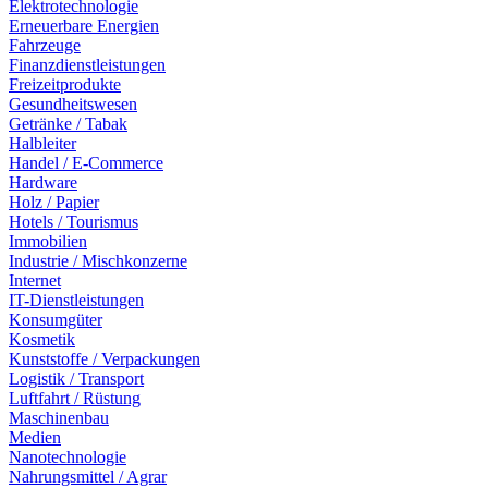
Elektrotechnologie
Erneuerbare Energien
Fahrzeuge
Finanzdienstleistungen
Freizeitprodukte
Gesundheitswesen
Getränke / Tabak
Halbleiter
Handel / E-Commerce
Hardware
Holz / Papier
Hotels / Tourismus
Immobilien
Industrie / Mischkonzerne
Internet
IT-Dienstleistungen
Konsumgüter
Kosmetik
Kunststoffe / Verpackungen
Logistik / Transport
Luftfahrt / Rüstung
Maschinenbau
Medien
Nanotechnologie
Nahrungsmittel / Agrar