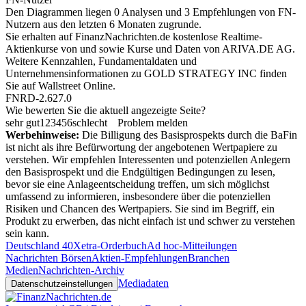
Den Diagrammen liegen 0 Analysen und 3 Empfehlungen von FN-
Nutzern aus den letzten 6 Monaten zugrunde.
Sie erhalten auf FinanzNachrichten.de kostenlose Realtime-
Aktienkurse von
und
sowie Kurse und Daten von
ARIVA.DE AG
.
Weitere Kennzahlen, Fundamentaldaten und
Unternehmensinformationen zu GOLD STRATEGY INC finden
Sie auf
Wallstreet Online
.
FNRD-2.627.0
Wie bewerten Sie die aktuell angezeigte Seite?
sehr gut
1
2
3
4
5
6
schlecht
Problem melden
Werbehinweise:
Die Billigung des Basisprospekts durch die BaFin
ist nicht als ihre Befürwortung der angebotenen Wertpapiere zu
verstehen. Wir empfehlen Interessenten und potenziellen Anlegern
den Basisprospekt und die Endgültigen Bedingungen zu lesen,
bevor sie eine Anlageentscheidung treffen, um sich möglichst
umfassend zu informieren, insbesondere über die potenziellen
Risiken und Chancen des Wertpapiers. Sie sind im Begriff, ein
Produkt zu erwerben, das nicht einfach ist und schwer zu verstehen
sein kann.
Deutschland 40
Xetra-Orderbuch
Ad hoc-Mitteilungen
Nachrichten Börsen
Aktien-Empfehlungen
Branchen
Medien
Nachrichten-Archiv
Mediadaten
Datenschutzeinstellungen