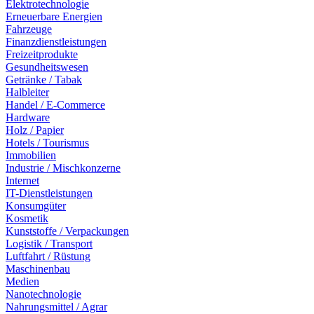
Elektrotechnologie
Erneuerbare Energien
Fahrzeuge
Finanzdienstleistungen
Freizeitprodukte
Gesundheitswesen
Getränke / Tabak
Halbleiter
Handel / E-Commerce
Hardware
Holz / Papier
Hotels / Tourismus
Immobilien
Industrie / Mischkonzerne
Internet
IT-Dienstleistungen
Konsumgüter
Kosmetik
Kunststoffe / Verpackungen
Logistik / Transport
Luftfahrt / Rüstung
Maschinenbau
Medien
Nanotechnologie
Nahrungsmittel / Agrar