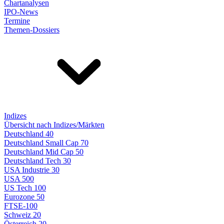
Chartanalysen
IPO-News
Termine
Themen-Dossiers
Indizes
Übersicht nach Indizes/Märkten
Deutschland 40
Deutschland Small Cap 70
Deutschland Mid Cap 50
Deutschland Tech 30
USA Industrie 30
USA 500
US Tech 100
Eurozone 50
FTSE-100
Schweiz 20
Österreich 20