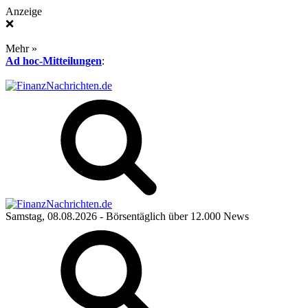
Anzeige
❌
Mehr »
Ad hoc-Mitteilungen
:
Samstag, 08.08.2026
- Börsentäglich über 12.000 News