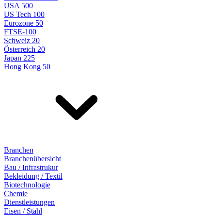
USA 500
US Tech 100
Eurozone 50
FTSE-100
Schweiz 20
Österreich 20
Japan 225
Hong Kong 50
Branchen
Branchenübersicht
Bau / Infrastrukur
Bekleidung / Textil
Biotechnologie
Chemie
Dienstleistungen
Eisen / Stahl