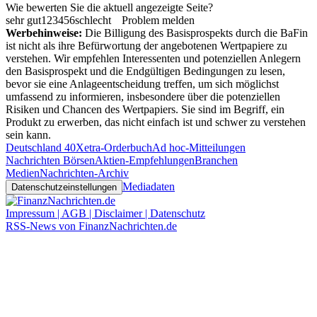
Wie bewerten Sie die aktuell angezeigte Seite?
sehr gut
1
2
3
4
5
6
schlecht
Problem melden
Werbehinweise:
Die Billigung des Basisprospekts durch die BaFin
ist nicht als ihre Befürwortung der angebotenen Wertpapiere zu
verstehen. Wir empfehlen Interessenten und potenziellen Anlegern
den Basisprospekt und die Endgültigen Bedingungen zu lesen,
bevor sie eine Anlageentscheidung treffen, um sich möglichst
umfassend zu informieren, insbesondere über die potenziellen
Risiken und Chancen des Wertpapiers. Sie sind im Begriff, ein
Produkt zu erwerben, das nicht einfach ist und schwer zu verstehen
sein kann.
Deutschland 40
Xetra-Orderbuch
Ad hoc-Mitteilungen
Nachrichten Börsen
Aktien-Empfehlungen
Branchen
Medien
Nachrichten-Archiv
Mediadaten
Datenschutzeinstellungen
Impressum | AGB | Disclaimer | Datenschutz
RSS-News von FinanzNachrichten.de