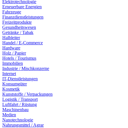
Elektrotechnologie
Erneuerbare Energien
Fahrzeuge
Finanzdienstleistungen
Freizeitprodukte
Gesundheitswesen
Getränke / Tabak
Halbleiter
Handel / E-Commerce
Hardware
Holz / Papier
Hotels / Tourismus
Immobilien
Industrie / Mischkonzerne
Internet
IT-Dienstleistungen
Konsumgüter
Kosmetik
Kunststoffe / Verpackungen
Logistik / Transport
Luftfahrt / Rüstung
Maschinenbau
Medien
Nanotechnologie
Nahrungsmittel / Agrar