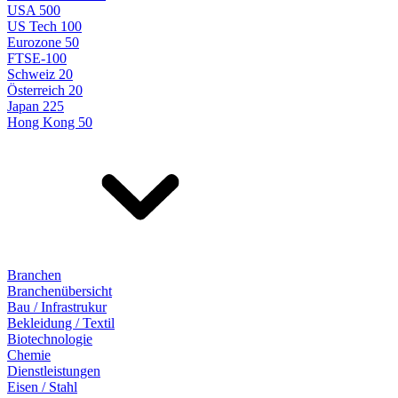
USA 500
US Tech 100
Eurozone 50
FTSE-100
Schweiz 20
Österreich 20
Japan 225
Hong Kong 50
Branchen
Branchenübersicht
Bau / Infrastrukur
Bekleidung / Textil
Biotechnologie
Chemie
Dienstleistungen
Eisen / Stahl