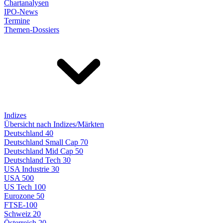
Chartanalysen
IPO-News
Termine
Themen-Dossiers
Indizes
Übersicht nach Indizes/Märkten
Deutschland 40
Deutschland Small Cap 70
Deutschland Mid Cap 50
Deutschland Tech 30
USA Industrie 30
USA 500
US Tech 100
Eurozone 50
FTSE-100
Schweiz 20
Österreich 20