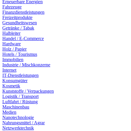
Erneuerbare Energien
Fahrzeuge
Finanzdienstleistungen
Freizeitprodukte
Gesundheitswesen
Getränke / Tabak
Halbleiter
Handel / E-Commerce
Hardware
Holz / Papier
Hotels / Tourismus
Immobilien
Industrie / Mischkonzerne
Internet
IT-Dienstleistungen
Konsumgüter
Kosmetik
Kunststoffe / Verpackungen
Logistik / Transport
Luftfahrt / Rüstung
Maschinenbau
Medien
Nanotechnologie
Nahrungsmittel / Agrar
Netzwerktechnik