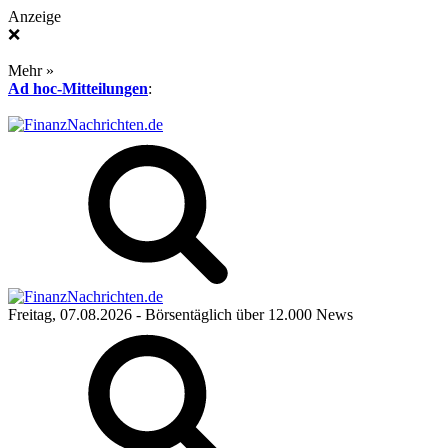
Anzeige
❌
Mehr »
Ad hoc-Mitteilungen
:
Freitag, 07.08.2026
- Börsentäglich über 12.000 News