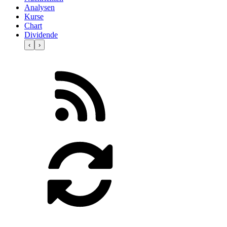
Analysen
Kurse
Chart
Dividende
‹
›