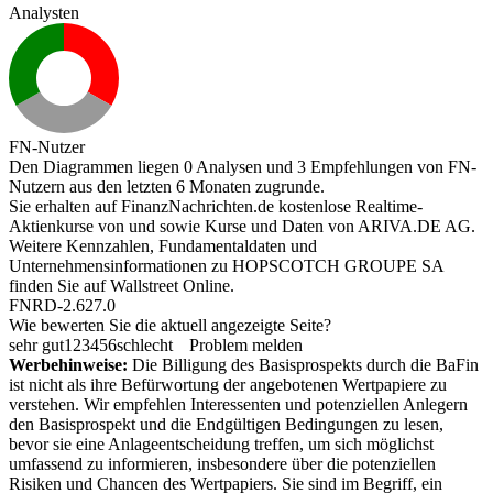
Analysten
FN-Nutzer
Den Diagrammen liegen 0 Analysen und 3 Empfehlungen von FN-
Nutzern aus den letzten 6 Monaten zugrunde.
Sie erhalten auf FinanzNachrichten.de kostenlose Realtime-
Aktienkurse von
und
sowie Kurse und Daten von
ARIVA.DE AG
.
Weitere Kennzahlen, Fundamentaldaten und
Unternehmensinformationen zu HOPSCOTCH GROUPE SA
finden Sie auf
Wallstreet Online
.
FNRD-2.627.0
Wie bewerten Sie die aktuell angezeigte Seite?
sehr gut
1
2
3
4
5
6
schlecht
Problem melden
Werbehinweise:
Die Billigung des Basisprospekts durch die BaFin
ist nicht als ihre Befürwortung der angebotenen Wertpapiere zu
verstehen. Wir empfehlen Interessenten und potenziellen Anlegern
den Basisprospekt und die Endgültigen Bedingungen zu lesen,
bevor sie eine Anlageentscheidung treffen, um sich möglichst
umfassend zu informieren, insbesondere über die potenziellen
Risiken und Chancen des Wertpapiers. Sie sind im Begriff, ein